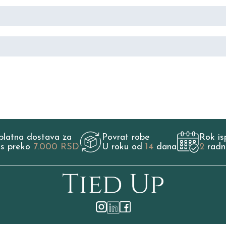
platna dostava za
Povrat robe
Rok is
os preko
7.000 RSD
U roku od
14
dana
2
radn