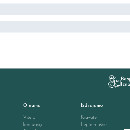
Bes
Izn
O nama
Izdvajamo
Više o
Kravate
kompaniji
Leptir mašne