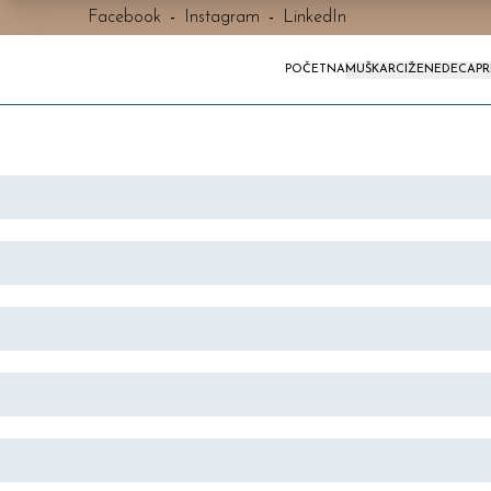
Facebook
-
Instagram
-
LinkedIn
POČETNA
MUŠKARCI
ŽENE
DECA
P