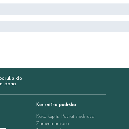
poruke do
a dana
Korisnička podrška
Kako kupiti,
Povrat sredstava
Zamena artikala