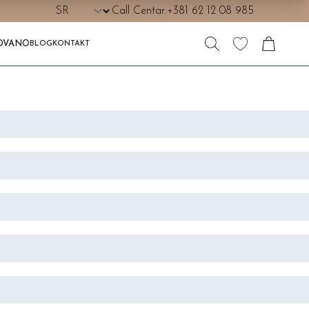
Call Centar:
+381 62 12 08 985
OVANO
BLOG
KONTAKT