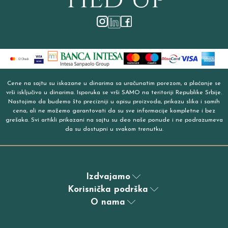
Cene na sajtu su iskazane u dinarima sa uračunatim porezom, a plaćanje se
vrši isključivo u dinarima. Isporuka se vrši SAMO na teritoriji Republike Srbije.
Nastojimo da budemo što precizniji u opisu proizvoda, prikazu slika i samih
cena, ali ne možemo garantovati da su sve informacije kompletne i bez
grešaka. Svi artikli prikazani na sajtu su deo naše ponude i ne podrazumeva
da su dostupni u svakom trenutku.
Izdvajamo
Korisnička podrška
O nama