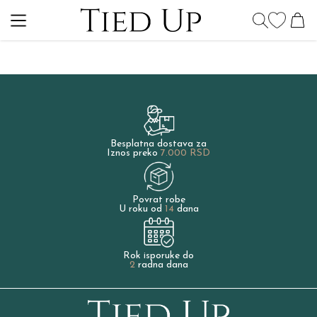
Besplatna dostava za
Iznos preko
7.000 RSD
Povrat robe
U roku od
14
dana
Rok isporuke do
2
radna dana