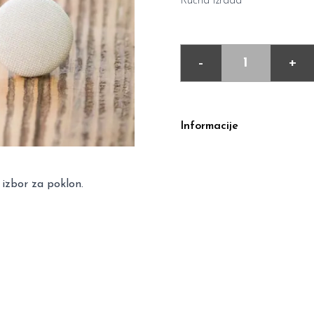
Ručna izrada
-
+
Informacije
 izbor za poklon.