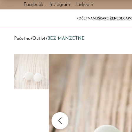
Facebook
-
Instagram
-
LinkedIn
POČETNA
MUŠKARCI
ŽENE
DECA
P
Početna
/
Outlet
/
BEŽ MANŽETNE