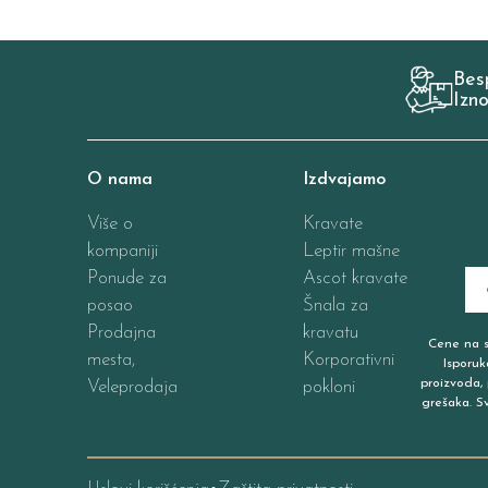
Bes
Izn
O nama
Izdvajamo
Više o
Kravate
kompaniji
Leptir mašne
Ponude za
Ascot kravate
posao
Šnala za
Prodajna
kravatu
Cene na sa
mesta,
Korporativni
Isporuk
proizvoda, 
Veleprodaja
pokloni
grešaka. S