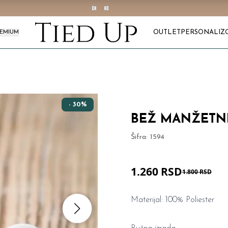
OUTLET
PERSONALIZ
REMIUM
- 30%
BEŽ MANŽETN
Šifra:
1594
1.260 RSD
1.800 RSD
Materijal: 100% Poliester