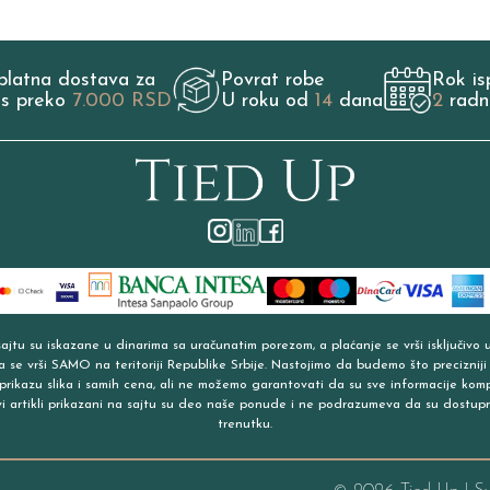
platna dostava za
Povrat robe
Rok is
os preko
7.000 RSD
U roku od
14
dana
2
radn
jtu su iskazane u dinarima sa uračunatim porezom, a plaćanje se vrši isključivo 
a se vrši SAMO na teritoriji Republike Srbije. Nastojimo da budemo što precizniji
prikazu slika i samih cena, ali ne možemo garantovati da su sve informacije kom
vi artikli prikazani na sajtu su deo naše ponude i ne podrazumeva da su dostup
trenutku.