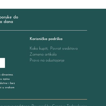
poruke do
a dana
Korisnička podrška
Kako kupiti,
Povrat sredstava
Zamena artikala
Pravo na odustajanje
u dinarima.
 u opisu
pletne i bez
ni u svakom