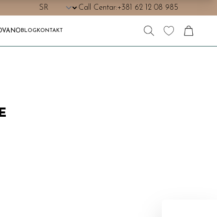
Call Centar:
+381 62 12 08 985
OVANO
BLOG
KONTAKT
E