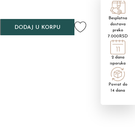
Besplatna
dostava
DODAJ U KORPU
preko
7.000RSD
2 dana
isporuka
Povrat do
14 dana