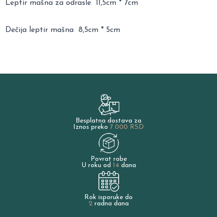
Leptir mašna za odrasle 11,5cm * 7cm
Dečija leptir mašna 8,5cm * 5cm
Besplatna dostava za
Iznos preko
7.000 RSD
Povrat robe
U roku od
14
dana
Rok isporuke do
2
radna dana