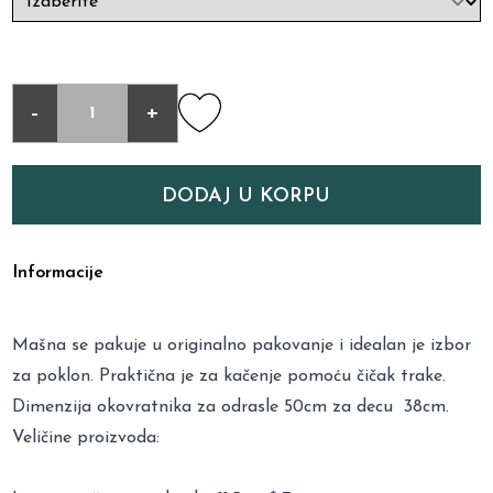
-
+
DODAJ U KORPU
Informacije
Mašna se pakuje u originalno pakovanje i idealan je izbor
za poklon. Praktična je za kačenje pomoću čičak trake.
Dimenzija okovratnika za odrasle 50cm za decu 38cm.
Veličine proizvoda: