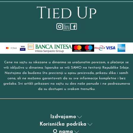
Cene na sajtu su iskazane u dinarima sa uračunatim porezom, a plaćanje se
vrši isključivo u dinarima. Isporuka se vrši SAMO na teritoriji Republike Srbije.
Nastojimo da budemo što precizniji u opisu proizvoda, prikazu slika i samih
cena, ali ne možemo garantovati da su sve informacije kompletne i bez
grešaka. Svi artikli prikazani na sajtu su deo naše ponude i ne podrazumeva
da su dostupni u svakom trenutku.
Izdvajamo
Korisnička podrška
O nama