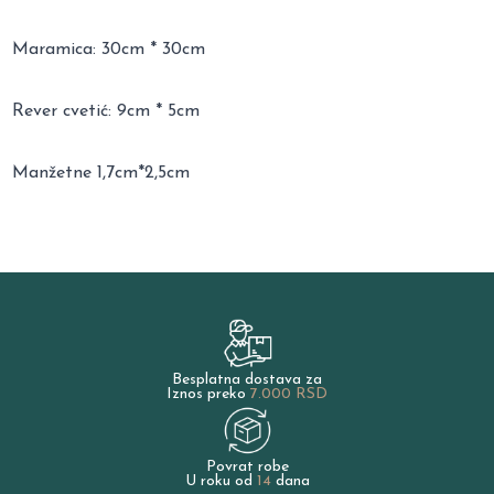
Maramica: 30cm * 30cm
Rever cvetić: 9cm * 5cm
Manžetne 1,7cm*2,5cm
Besplatna dostava za
Iznos preko
7.000 RSD
Povrat robe
U roku od
14
dana