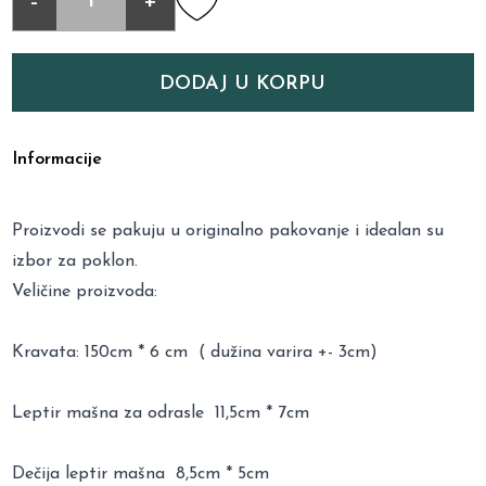
-
+
DODAJ U KORPU
Informacije
Proizvodi se pakuju u originalno pakovanje i idealan su
izbor za poklon.
Veličine proizvoda:
Kravata: 150cm * 6 cm ( dužina varira +- 3cm)
Leptir mašna za odrasle 11,5cm * 7cm
Dečija leptir mašna 8,5cm * 5cm