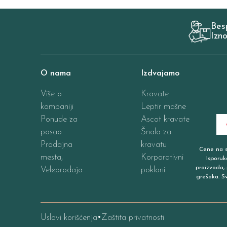
Bes
Izn
O nama
Izdvajamo
Više o
Kravate
kompaniji
Leptir mašne
Ponude za
Ascot kravate
posao
Šnala za
Prodajna
kravatu
Cene na sa
mesta,
Korporativni
Isporuk
proizvoda, 
Veleprodaja
pokloni
grešaka. S
Uslovi korišćenja
Zaštita privatnosti
•