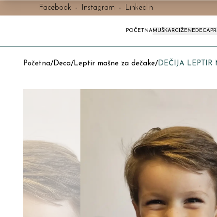
Facebook
-
Instagram
-
LinkedIn
POČETNA
MUŠKARCI
ŽENE
DECA
P
Početna
/
Deca
/
Leptir mašne za dečake
/
DEČIJA LEPTIR