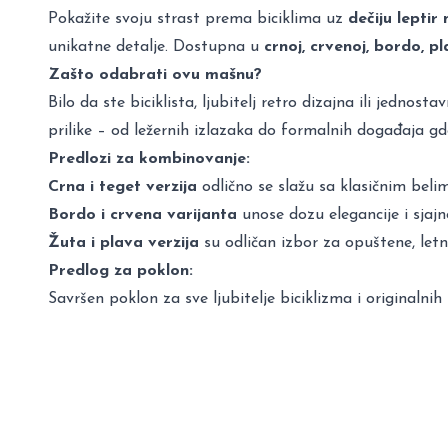
Pokažite svoju strast prema biciklima uz
dečiju
leptir
unikatne detalje. Dostupna u
crnoj, crvenoj, bordo, pla
Zašto odabrati ovu mašnu?
Bilo da ste biciklista, ljubitelj retro dizajna ili jednos
prilike – od ležernih izlazaka do formalnih događaja gde
Predlozi za kombinovanje:
Crna i teget verzija
odlično se slažu sa klasičnim bel
Bordo i crvena varijanta
unose dozu elegancije i sjajno
Žuta i plava verzija
su odličan izbor za opuštene, letn
Predlog za poklon:
Savršen poklon za sve ljubitelje biciklizma i originalni