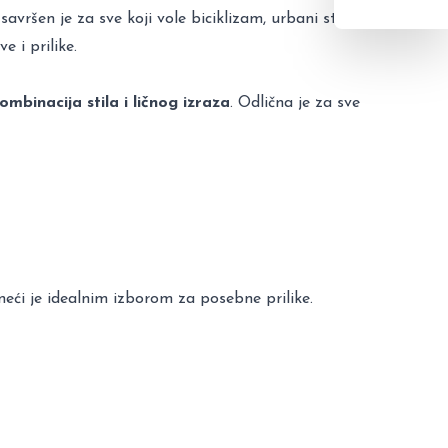
vršen je za sve koji vole biciklizam, urbani stil i
ve i prilike.
mbinacija stila i ličnog izraza
. Odlična je za sve
neći je idealnim izborom za posebne prilike.