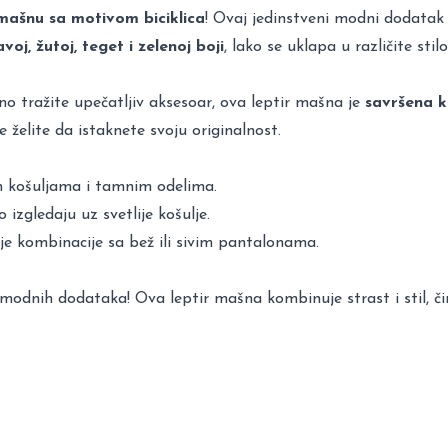
 mašnu sa motivom biciklica
! Ovaj jedinstveni modni dodatak sa
voj, žutoj, teget i zelenoj boji
, lako se uklapa u različite stilo
tavno tražite upečatljiv aksesoar, ova leptir mašna je
savršena ko
 želite da istaknete svoju originalnost.
im košuljama i tamnim odelima.
 izgledaju uz svetlije košulje.
je kombinacije sa bež ili sivim pantalonama.
h modnih dodataka! Ova leptir mašna kombinuje strast i stil, či