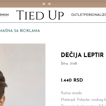
OUTLET
PERSONALIZ
REMIUM
 MAŠNA SA BICIKLAMA
DEČIJA LEPTIR
Šifra:
314B
1.440 RSD
Ručna izrada
Materijal: Poliester visokog k