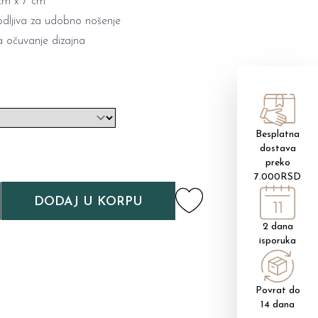
 cm x 7 cm
odljiva za udobno nošenje
 očuvanje dizajna
Besplatna
dostava
preko
7.000RSD
DODAJ U KORPU
2 dana
isporuka
Povrat do
14 dana