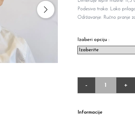
Dimenzije leptir mašne: 11,5
Podesiva traka: Lako prilag
Održavanje: Ručno pranje za
Izaberi opciju :
-
+
Informacije