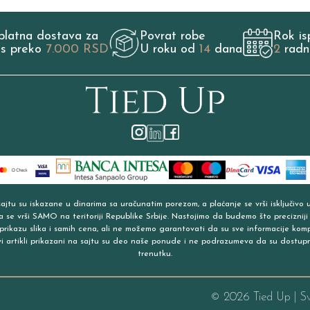
platna dostava za
Povrat robe
Rok is
os preko
7.000 RSD
U roku od
14
dana
2
radn
jtu su iskazane u dinarima sa uračunatim porezom, a plaćanje se vrši isključivo 
a se vrši SAMO na teritoriji Republike Srbije. Nastojimo da budemo što precizniji
prikazu slika i samih cena, ali ne možemo garantovati da su sve informacije kom
vi artikli prikazani na sajtu su deo naše ponude i ne podrazumeva da su dostup
trenutku.
©
2026
Tied Up | S