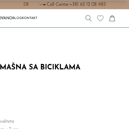
Call Centar:
+381 62 12 08 985
OVANO
BLOG
KONTAKT
 MAŠNA SA BICIKLAMA
valiteta