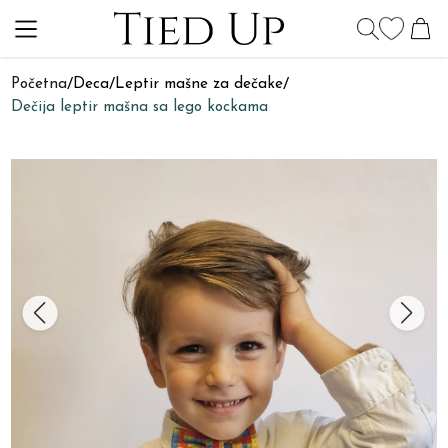
Početna
/
Deca
/
Leptir mašne za dečake
/
Dečija leptir mašna sa lego kockama