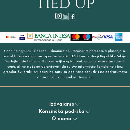
Cene na sajtu su iskazane u dinarima sa uračunatim porezom, a plaćanje se
vrši isključivo u dinarima. Isporuka se vrši SAMO na teritoriji Republike Srbije.
Nastojimo da budemo što precizniji u opisu proizvoda, prikazu slika i samih
cena, ali ne možemo garantovati da su sve informacije kompletne i bez
grešaka. Svi artikli prikazani na sajtu su deo naše ponude i ne podrazumeva
da su dostupni u svakom trenutku.
Izdvajamo
Korisnička podrška
O nama