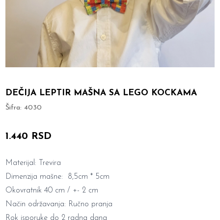
DEČIJA LEPTIR MAŠNA SA LEGO KOCKAMA
Šifra:
4030
1.440 RSD
Materijal: Trevira
Dimenzija mašne: 8,5cm * 5cm
Okovratnik 40 cm / +- 2 cm
Način održavanja: Ručno pranja
Rok isporuke do 2 radna dana