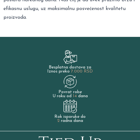
efikasnu uslugu, uz maksimalnu posvećenost kvalitetu
proizvoda.
Besplatna dostava za
Iznos preko
7.000 RSD
Povrat robe
U roku od
14
dana
Rok isporuke do
2
radna dana