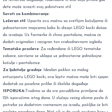
dete može izraziti svoj jedinstveni stil.
Saveti za kombinovanje:
Ležeran stil
: Uparite ovu mašnu sa svetlijim košuljama ili
jednostavnim majicama kako bi dizajn LEGO kocki došao
do izražaja. Uz farmerke ili chino pantalone, mašna će
dodati originalan i razigran ton svakodnevnom izgledu.
Tematske proslave
: Za rođendane ili LEGO tematske
zabave, savršeno se uklapa uz jednostavne jednobojne
košulje i pantalonice.
Za ljubitelje gradnje
: Idealan poklon za malog
entuzijastu LEGO kocki, ova leptir mašna može biti sjajan
dodatak za posebne prilike ili školske događaje.
ISPORUKA:
Trudimo se da sve porudžbine primljene do
12h isporučimo istog dana. U slučaju većeg obima posla ili
potrebe za dodatnim vremenom za izradu, pošiljka će biti
poslata narednog dana. Naš cilj je da uvek pružimo brzu i