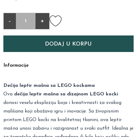
-
+
DODAJ U KORPU
Informacije
Dečija leptir mašna sa LEGO kockama
Ova
dečija leptir mašna sa dizajnom LEGO kocki
donosi veselu eksploziju boja i kreativnosti za svakog
mališana koji obožava igru i inovacije. Sa živopisnim
printom LEGO kocki na kvalitetnoj tkanini, ova leptir
mašna unosi zabavu i razigranost u svaki outfit. Idealna je
za tematske događaje, rođendane ili bilo koju priliku gde