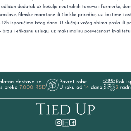
odličan dodatak uz košulje neutralnih tonova i farmerke, donos
oslave, filmske maratone ili školske priredbe, uz kostime i os
 12h isporučimo istog dana. U slučaju većeg obima posla ili 
o brzu i efikasnu uslugu, uz maksimalnu posvećenost kvalitetu
platna dostava za
Povrat robe
Rok is
os preko
7.000 RSD
U roku od
14
dana
2
radn