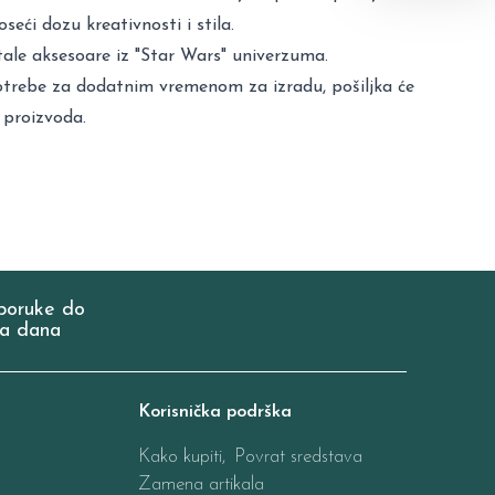
eći dozu kreativnosti i stila.
tale aksesoare iz "Star Wars" univerzuma.
potrebe za dodatnim vremenom za izradu, pošiljka će
 proizvoda.
poruke do
a dana
Korisnička podrška
Kako kupiti,
Povrat sredstava
Zamena artikala