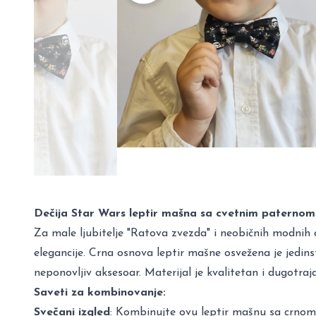
Dečija Star Wars leptir mašna sa cvetnim paternom
Za male ljubitelje "Ratova zvezda" i neobičnih modnih 
elegancije. Crna osnova leptir mašne osvežena je jedin
neponovljiv aksesoar. Materijal je kvalitetan i dugotra
Saveti za kombinovanje:
Svečani izgled
: Kombinujte ovu leptir mašnu sa crnom 