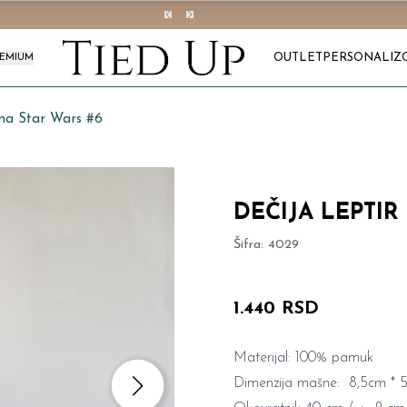
OUTLET
PERSONALIZ
REMIUM
šna Star Wars #6
DEČIJA LEPTIR
Šifra:
4029
1.440 RSD
Materijal: 100% pamuk
Dimenzija mašne: 8,5cm * 