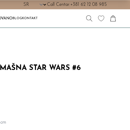
Call Centar:
+381 62 12 08 985
OVANO
BLOG
KONTAKT
 MAŠNA STAR WARS #6
5cm