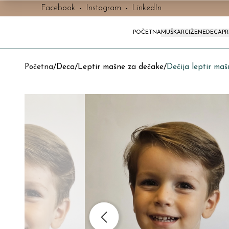
Facebook
-
Instagram
-
LinkedIn
POČETNA
MUŠKARCI
ŽENE
DECA
P
Početna
/
Deca
/
Leptir mašne za dečake
/
Dečija leptir ma