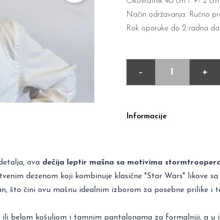
Okovratnik 40 cm / +- 2 cm
Način održavanja: Ručno pr
Rok isporuke do 2 radna d
-
+
Informacije
detalja, ova
dečija leptir mašna sa motivima stormtrooper
stvenim dezenom koji kombinuje klasične "Star Wars" likove s
jan, što čini ovu mašnu idealnim izborom za posebne prilike i
ili belom košuljom i tamnim pantalonama za formalniji, a u is