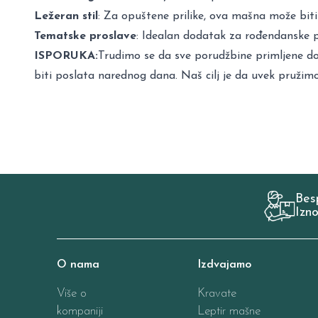
Ležeran stil
: Za opuštene prilike, ova mašna može biti 
Tematske proslave
: Idealan dodatak za rođendanske pr
ISPORUKA:
Trudimo se da sve porudžbine primljene do
biti poslata narednog dana. Naš cilj je da uvek pružim
Bes
Izn
O nama
Izdvajamo
Više o
Kravate
kompaniji
Leptir mašne