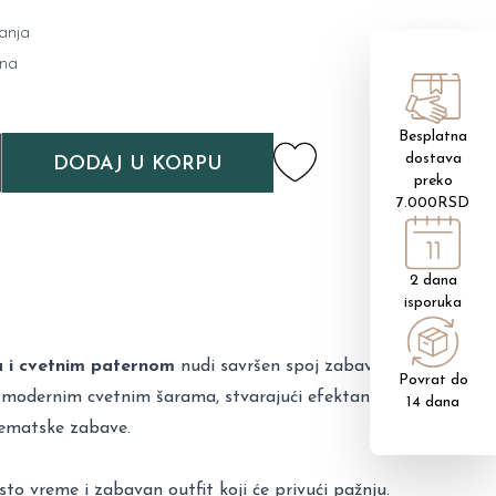
anja
ana
Besplatna
dostava
DODAJ U KORPU
preko
7.000RSD
2 dana
isporuka
a i cvetnim paternom
nudi savršen spoj zabave i
Povrat do
a modernim cvetnim šarama, stvarajući efektan i
14 dana
 tematske zabave.
to vreme i zabavan outfit koji će privući pažnju.