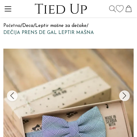
Početna
/
Deca
/
Leptir mašne za dečake
/
DEČIJA PRENS DE GAL LEPTIR MAŠNA