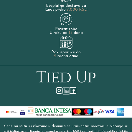
Besplatna dostava za
Iznos preko
7.000 RSD
Povrat robe
U roku od
14
dana
Rok isporuke do
2
radna dana
Cene na sajtu su iskazane u dinarima sa uračunatim porezom, a plaćanje se
vrši isključivo u dinarima. Isporuka se vrši SAMO na teritoriji Republike Srbije.