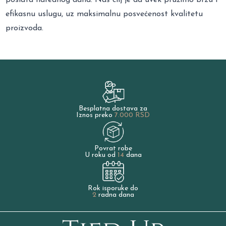
efikasnu uslugu, uz maksimalnu posvećenost kvalitetu
proizvoda.
Besplatna dostava za
Iznos preko
7.000 RSD
Povrat robe
U roku od
14
dana
Rok isporuke do
2
radna dana