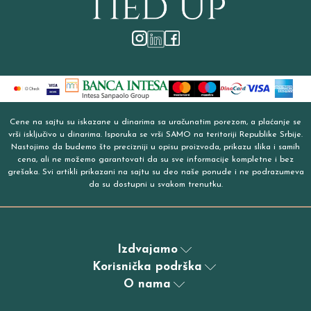
Cene na sajtu su iskazane u dinarima sa uračunatim porezom, a plaćanje se
vrši isključivo u dinarima. Isporuka se vrši SAMO na teritoriji Republike Srbije.
Nastojimo da budemo što precizniji u opisu proizvoda, prikazu slika i samih
cena, ali ne možemo garantovati da su sve informacije kompletne i bez
grešaka. Svi artikli prikazani na sajtu su deo naše ponude i ne podrazumeva
da su dostupni u svakom trenutku.
Izdvajamo
Korisnička podrška
O nama