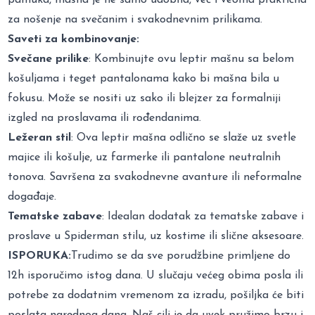
za nošenje na svečanim i svakodnevnim prilikama.
Saveti za kombinovanje:
Svečane prilike
: Kombinujte ovu leptir mašnu sa belom
košuljama i teget pantalonama kako bi mašna bila u
fokusu. Može se nositi uz sako ili blejzer za formalniji
izgled na proslavama ili rođendanima.
Ležeran stil
: Ova leptir mašna odlično se slaže uz svetle
majice ili košulje, uz farmerke ili pantalone neutralnih
tonova. Savršena za svakodnevne avanture ili neformalne
događaje.
Tematske zabave
: Idealan dodatak za tematske zabave i
proslave u Spiderman stilu, uz kostime ili slične aksesoare.
ISPORUKA:
Trudimo se da sve porudžbine primljene do
12h isporučimo istog dana. U slučaju većeg obima posla ili
potrebe za dodatnim vremenom za izradu, pošiljka će biti
poslata narednog dana. Naš cilj je da uvek pružimo brzu i