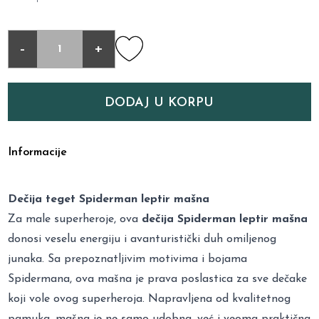
-
+
DODAJ U KORPU
Informacije
Dečija teget Spiderman leptir mašna
Za male superheroje, ova
dečija Spiderman leptir mašna
donosi veselu energiju i avanturistički duh omiljenog
junaka. Sa prepoznatljivim motivima i bojama
Spidermana, ova mašna je prava poslastica za sve dečake
koji vole ovog superheroja. Napravljena od kvalitetnog
pamuka, mašna je ne samo udobna, već i veoma praktična