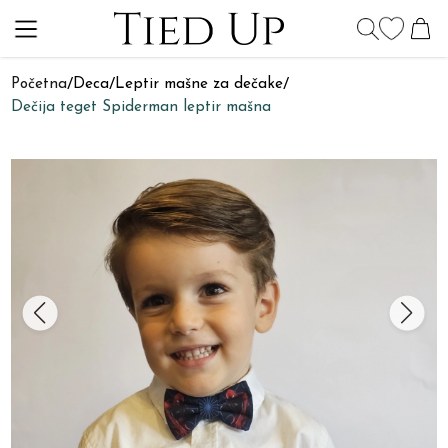
Početna
/
Deca
/
Leptir mašne za dečake
/
Dečija teget Spiderman leptir mašna