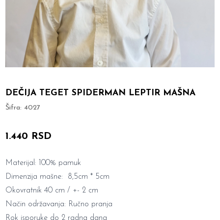
DEČIJA TEGET SPIDERMAN LEPTIR MAŠNA
Šifra:
4027
1.440 RSD
Materijal: 100% pamuk
Dimenzija mašne: 8,5cm * 5cm
Okovratnik 40 cm / +- 2 cm
Način održavanja: Ručno pranja
Rok isporuke do 2 radna dana