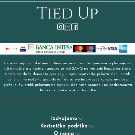
Cene na sajtu su iskazane u dinarima sa uračunatim porezom, a plaćanje se
vrši isključivo u dinarima. Isporuka se vrši SAMO na teritoriji Republike Srbije.
Nastojimo da budemo što precizniji u opisu proizvoda, prikazu slika i samih
cena, ali ne možemo garantovati da su sve informacije kompletne i bez
grešaka. Svi artikli prikazani na sajtu su deo naše ponude i ne podrazumeva
da su dostupni u svakom trenutku.
Izdvajamo
Korisnička podrška
O nama