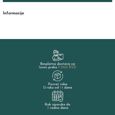
Informacije
Besplatna dostava za
Iznos preko
7.000 RSD
Povrat robe
U roku od
14
dana
Rok isporuke do
2
radna dana