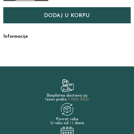
DODAJ U KORPU
Informacije
Besplatna dostava za
Iznos preko
7.000 RSD
Povrat robe
U roku od
14
dana