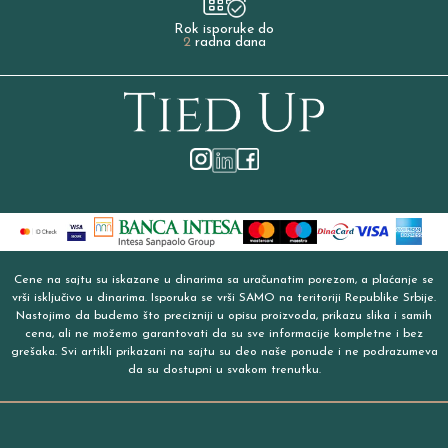
Rok isporuke do
2
radna dana
Cene na sajtu su iskazane u dinarima sa uračunatim porezom, a plaćanje se
vrši isključivo u dinarima. Isporuka se vrši SAMO na teritoriji Republike Srbije.
Nastojimo da budemo što precizniji u opisu proizvoda, prikazu slika i samih
cena, ali ne možemo garantovati da su sve informacije kompletne i bez
grešaka. Svi artikli prikazani na sajtu su deo naše ponude i ne podrazumeva
da su dostupni u svakom trenutku.