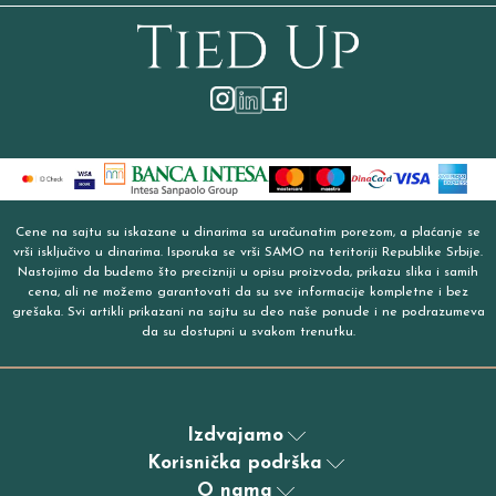
Cene na sajtu su iskazane u dinarima sa uračunatim porezom, a plaćanje se
vrši isključivo u dinarima. Isporuka se vrši SAMO na teritoriji Republike Srbije.
Nastojimo da budemo što precizniji u opisu proizvoda, prikazu slika i samih
cena, ali ne možemo garantovati da su sve informacije kompletne i bez
grešaka. Svi artikli prikazani na sajtu su deo naše ponude i ne podrazumeva
da su dostupni u svakom trenutku.
Izdvajamo
Korisnička podrška
O nama