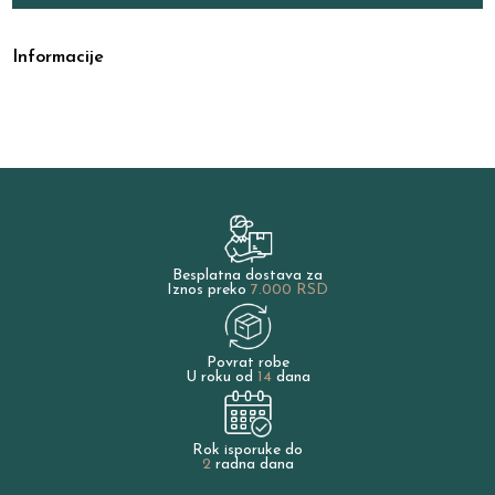
Informacije
Besplatna dostava za
Iznos preko
7.000 RSD
Povrat robe
U roku od
14
dana
Rok isporuke do
2
radna dana