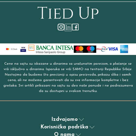
Cene na sajtu su iskazane u dinarima sa uračunatim porezom, a plaćanje se
vrši isključivo u dinarima. Isporuka se vrši SAMO na teritoriji Republike Srbije.
Nastojimo da budemo što precizniji u opisu proizvoda, prikazu slika i samih
cena, ali ne možemo garantovati da su sve informacije kompletne i bez
grešaka. Svi artikli prikazani na sajtu su deo naše ponude i ne podrazumeva
da su dostupni u svakom trenutku.
Izdvajamo
Korisnička podrška
O nama