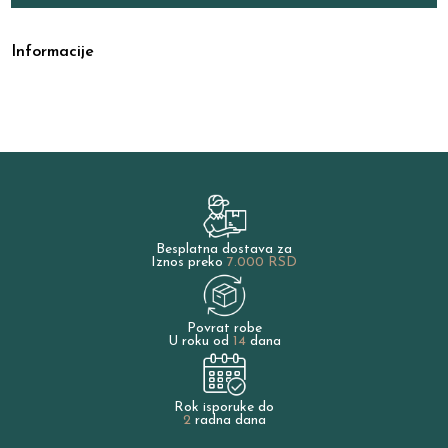
Informacije
Besplatna dostava za
Iznos preko
7.000 RSD
Povrat robe
U roku od
14
dana
Rok isporuke do
2
radna dana