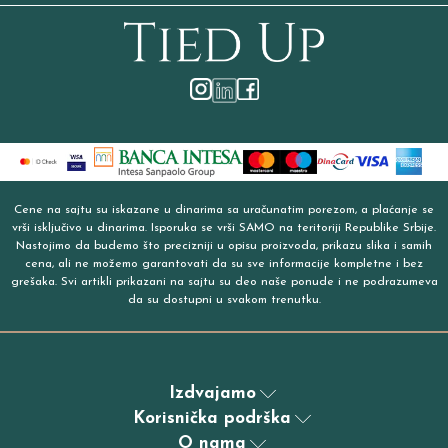
Cene na sajtu su iskazane u dinarima sa uračunatim porezom, a plaćanje se
vrši isključivo u dinarima. Isporuka se vrši SAMO na teritoriji Republike Srbije.
Nastojimo da budemo što precizniji u opisu proizvoda, prikazu slika i samih
cena, ali ne možemo garantovati da su sve informacije kompletne i bez
grešaka. Svi artikli prikazani na sajtu su deo naše ponude i ne podrazumeva
da su dostupni u svakom trenutku.
Izdvajamo
Korisnička podrška
O nama