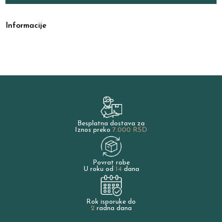
Informacije
Besplatna dostava za
Iznos preko
7.000 RSD
Povrat robe
U roku od
14
dana
Rok isporuke do
2
radna dana