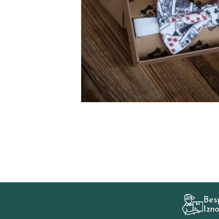
Bes
Izn