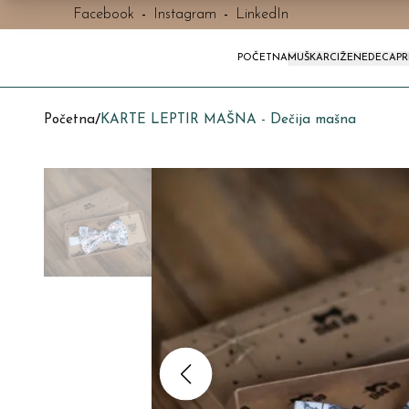
Facebook
-
Instagram
-
LinkedIn
POČETNA
MUŠKARCI
ŽENE
DECA
P
Početna
/
KARTE LEPTIR MAŠNA - Dečija mašna