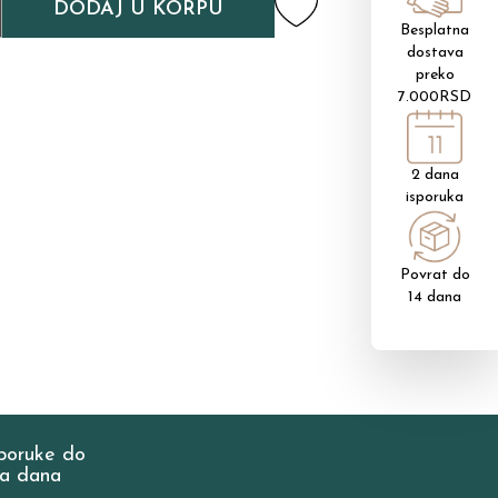
DODAJ U KORPU
Besplatna
dostava
preko
7.000RSD
2 dana
isporuka
Povrat do
14 dana
poruke do
a dana