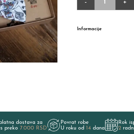
-
+
Informacije
platna dostava za
Povrat robe
Rok is
os preko
7.000 RSD
U roku od
14
dana
2
radn