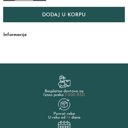
DODAJ U KORPU
Informacije
Besplatna dostava za
Iznos preko
7.000 RSD
Povrat robe
U roku od
14
dana