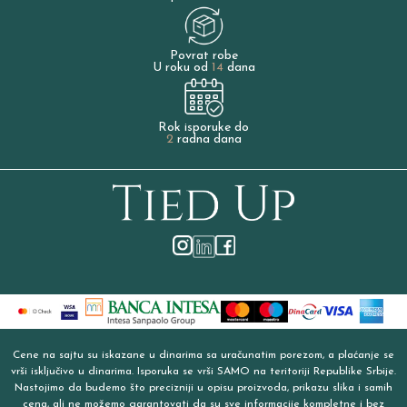
Povrat robe
U roku od
14
dana
Rok isporuke do
2
radna dana
Cene na sajtu su iskazane u dinarima sa uračunatim porezom, a plaćanje se
vrši isključivo u dinarima. Isporuka se vrši SAMO na teritoriji Republike Srbije.
Nastojimo da budemo što precizniji u opisu proizvoda, prikazu slika i samih
cena, ali ne možemo garantovati da su sve informacije kompletne i bez