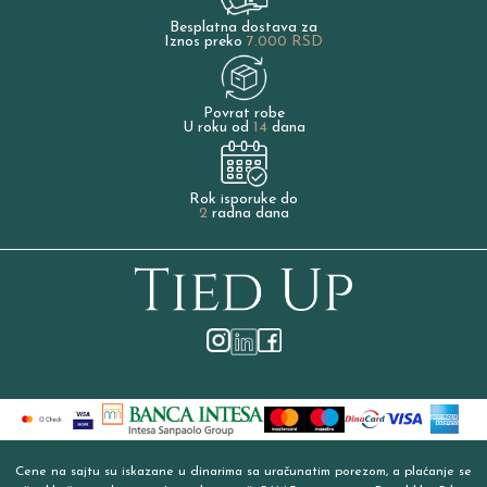
Besplatna dostava za
Iznos preko
7.000 RSD
Povrat robe
U roku od
14
dana
Rok isporuke do
2
radna dana
Cene na sajtu su iskazane u dinarima sa uračunatim porezom, a plaćanje se