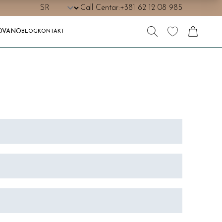
Call Centar:
+381 62 12 08 985
OVANO
BLOG
KONTAKT