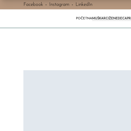
Facebook
-
Instagram
-
LinkedIn
POČETNA
MUŠKARCI
ŽENE
DECA
P