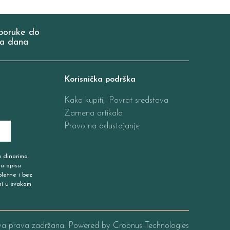
poruke do
a dana
Korisnička podrška
Kako kupiti,
Povrat sredstava
Zamena artikala
Pravo na odustajanje
u dinarima.
 u opisu
pletne i bez
ni u svakom
va prava zadržana. Powered by
Croonus Technologies