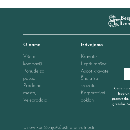
Bes
Izn
O nama
Izdvajamo
Više o
Kravate
kompaniji
Leptir mašne
Ponude za
Ascot kravate
posao
Šnala za
Prodajna
kravatu
Cene na sa
mesta,
Korporativni
Isporuk
proizvoda, 
Veleprodaja
pokloni
grešaka. S
Uslovi korišćenja
Zaštita privatnosti
•