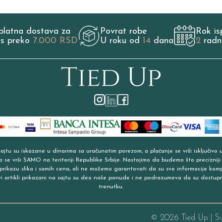
platna dostava za
Povrat robe
Rok is
os preko
7.000 RSD
U roku od
14
dana
2
radn
jtu su iskazane u dinarima sa uračunatim porezom, a plaćanje se vrši isključivo 
a se vrši SAMO na teritoriji Republike Srbije. Nastojimo da budemo što precizniji
prikazu slika i samih cena, ali ne možemo garantovati da su sve informacije kom
vi artikli prikazani na sajtu su deo naše ponude i ne podrazumeva da su dostup
trenutku.
©
2026
Tied Up | S