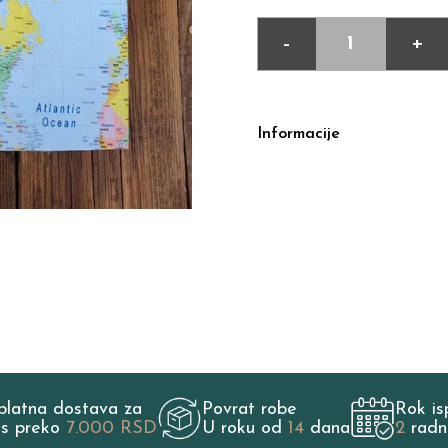
-
+
Informacije
platna dostava za
Povrat robe
Rok is
os preko
7.000 RSD
U roku od
14
dana
2
radn