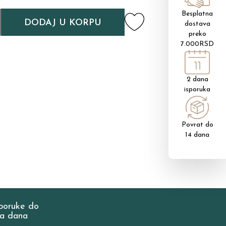
Besplatna
DODAJ U KORPU
dostava
preko
7.000RSD
2 dana
isporuka
Povrat do
14 dana
poruke do
a dana