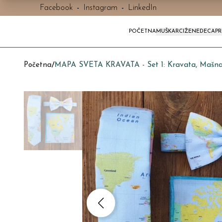
Facebook
-
Instagram
-
LinkedIn
POČETNA
MUŠKARCI
ŽENE
DECA
P
Početna
/
MAPA SVETA KRAVATA - Set 1: Kravata, Mašna 