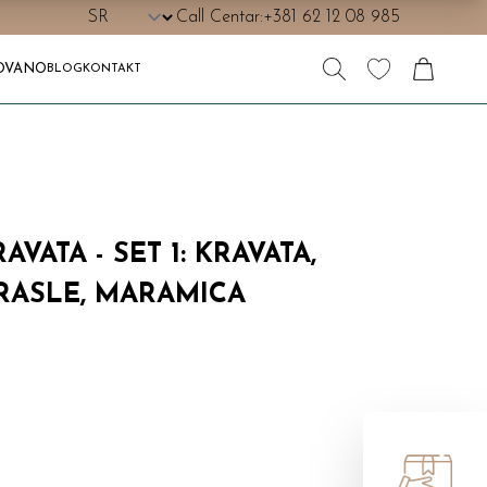
Call Centar:
+381 62 12 08 985
OVANO
BLOG
KONTAKT
VATA - SET 1: KRAVATA,
RASLE, MARAMICA