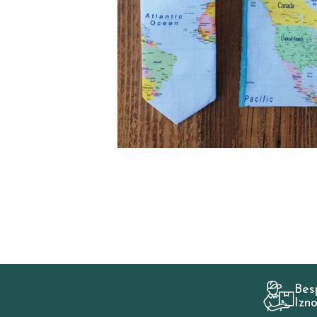
Bes
Izn