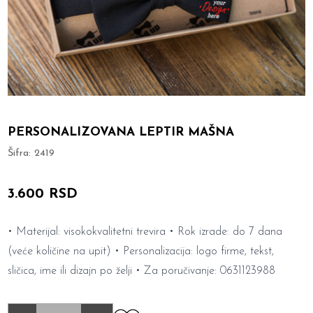
PERSONALIZOVANA LEPTIR MAŠNA
Šifra:
2419
3.600 RSD
• Materijal: visokokvalitetni trevira • Rok izrade: do 7 dana
(veće količine na upit) • Personalizacija: logo firme, tekst,
sličica, ime ili dizajn po želji • Za poručivanje: 0631123988