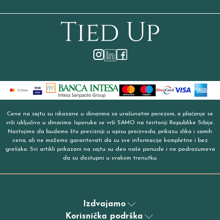
Cene na sajtu su iskazane u dinarima sa uračunatim porezom, a plaćanje se
vrši isključivo u dinarima. Isporuka se vrši SAMO na teritoriji Republike Srbije.
Nastojimo da budemo što precizniji u opisu proizvoda, prikazu slika i samih
cena, ali ne možemo garantovati da su sve informacije kompletne i bez
grešaka. Svi artikli prikazani na sajtu su deo naše ponude i ne podrazumeva
da su dostupni u svakom trenutku.
Izdvajamo
Korisnička podrška