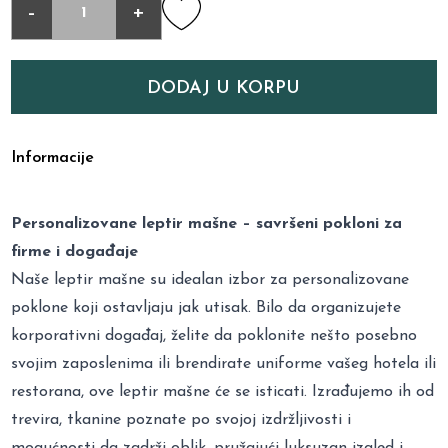
-
+
DODAJ U KORPU
Informacije
Personalizovane leptir mašne – savršeni pokloni za
firme i događaje
Naše leptir mašne su idealan izbor za personalizovane
poklone koji ostavljaju jak utisak. Bilo da organizujete
korporativni događaj, želite da poklonite nešto posebno
svojim zaposlenima ili brendirate uniforme vašeg hotela ili
restorana, ove leptir mašne će se isticati. Izrađujemo ih od
trevira, tkanine poznate po svojoj izdržljivosti i
mogućnosti da zadrži oblik, pružajući luksuzan izgled i