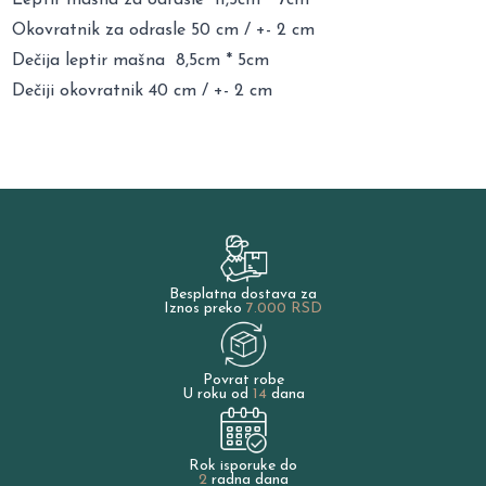
Okovratnik za odrasle 50 cm / +- 2 cm
Dečija leptir mašna 8,5cm * 5cm
Dečiji okovratnik 40 cm / +- 2 cm
Besplatna dostava za
Iznos preko
7.000 RSD
Povrat robe
U roku od
14
dana
Rok isporuke do
2
radna dana