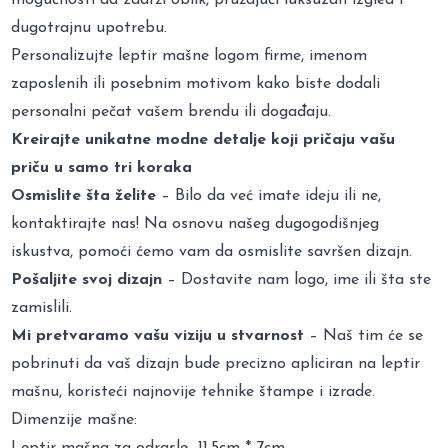
dugotrajnu upotrebu.
Personalizujte leptir mašne logom firme, imenom
zaposlenih ili posebnim motivom kako biste dodali
personalni pečat vašem brendu ili događaju.
Kreirajte unikatne modne detalje koji pričaju vašu
priču u samo tri koraka
Osmislite šta želite
– Bilo da već imate ideju ili ne,
kontaktirajte nas! Na osnovu našeg dugogodišnjeg
iskustva, pomoći ćemo vam da osmislite savršen dizajn.
Pošaljite svoj dizajn
– Dostavite nam logo, ime ili šta ste
zamislili.
Mi pretvaramo vašu viziju u stvarnost
– Naš tim će se
pobrinuti da vaš dizajn bude precizno apliciran na leptir
mašnu, koristeći najnovije tehnike štampe i izrade.
Dimenzije mašne:
Leptir mašna za odrasle 11,5cm * 7cm