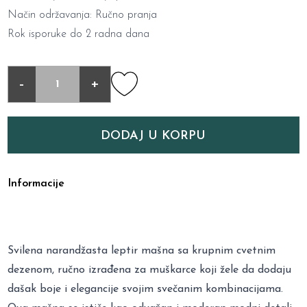
Način održavanja: Ručno pranja
Rok isporuke do 2 radna dana
-
+
DODAJ U KORPU
Informacije
Svilena narandžasta leptir mašna sa krupnim cvetnim
dezenom, ručno izrađena za muškarce koji žele da dodaju
dašak boje i elegancije svojim svečanim kombinacijama.