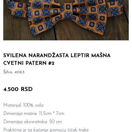
SVILENA NARANDŽASTA LEPTIR MAŠNA
CVETNI PATERN #2
Šifra:
4063
4.500 RSD
Materijal: 100% svila
Dimenzija mašne: 11,5cm * 7cm
Dimenzija okovratnika: 50 cm
Praktična je za kačenje pomoću čičak trake