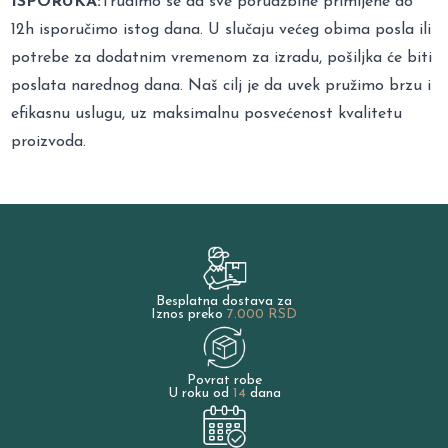
ISPORUKA:
Trudimo se da sve porudžbine primljene do
12h isporučimo istog dana. U slučaju većeg obima posla ili
potrebe za dodatnim vremenom za izradu, pošiljka će biti
poslata narednog dana. Naš cilj je da uvek pružimo brzu i
efikasnu uslugu, uz maksimalnu posvećenost kvalitetu
proizvoda.
Besplatna dostava za
Iznos preko
7.000 RSD
Povrat robe
U roku od
14
dana