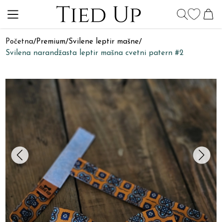
Početna
/
Premium
/
Svilene leptir mašne
/
Svilena narandžasta leptir mašna cvetni patern #2