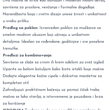
Ova mašna se ističe kao odvažan i moderan modni detalj,
savršena za proslave, venčanja i formalne događaje.
Narandžasta boja i cvetni dizajn unose živost i unikatnost
u svaku priliku.
Predlog za poklon:
Izvanredan poklon za muškarce sa
smelim modnim ukusom koji uživaju u unikatnim
detaljima. Idealan za rođendane, godišnjice i sve posebne
trenutke.
Predlozi za kombinovanje:
Savršeno se slaže sa crnim ili krem odelom za svež izgled.
Uparite sa belom košuljom kako biste istakli boje mašne.
Dodajte elegantne kožne cipele i diskretne manžetne za
kompletan stil.
Zahvaljujući praktičnom kačenju uz pomoć čičak trake,
mašna se lako stavlja, a istovremeno je pouzdana i brza
za korišćenje