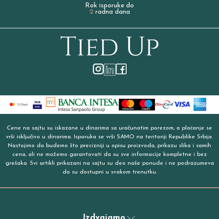
Rok isporuke do
2
radna dana
Cene na sajtu su iskazane u dinarima sa uračunatim porezom, a plaćanje se
vrši isključivo u dinarima. Isporuka se vrši SAMO na teritoriji Republike Srbije.
Nastojimo da budemo što precizniji u opisu proizvoda, prikazu slika i samih
cena, ali ne možemo garantovati da su sve informacije kompletne i bez
grešaka. Svi artikli prikazani na sajtu su deo naše ponude i ne podrazumeva
da su dostupni u svakom trenutku.
Izdvajamo