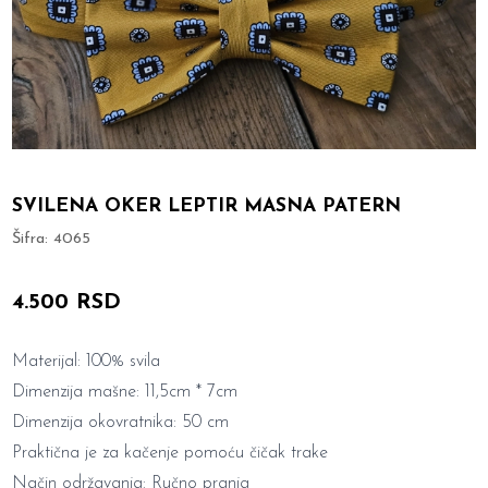
SVILENA OKER LEPTIR MASNA PATERN
Šifra:
4065
4.500 RSD
Materijal: 100% svila
Dimenzija mašne: 11,5cm * 7cm
Dimenzija okovratnika: 50 cm
Praktična je za kačenje pomoću čičak trake
Način održavanja: Ručno pranja