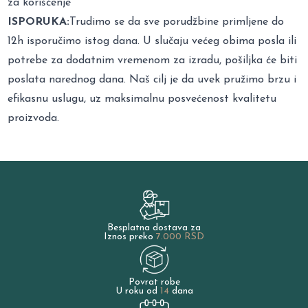
za korišćenje
ISPORUKA:
Trudimo se da sve porudžbine primljene do
12h isporučimo istog dana. U slučaju većeg obima posla ili
potrebe za dodatnim vremenom za izradu, pošiljka će biti
poslata narednog dana. Naš cilj je da uvek pružimo brzu i
efikasnu uslugu, uz maksimalnu posvećenost kvalitetu
proizvoda.
Besplatna dostava za
Iznos preko
7.000 RSD
Povrat robe
U roku od
14
dana