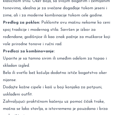
klasičnom stilu. Oker boja, sa svojim bogatim i zemljanim
tonovima, idealna je za svečane događaje tokom jeseni i
zime, ali i za moderne kombinacije tokom cele godine.
Predlog za poklon:
Poklonite ovu mašnu nekome ko ceni
spoj tradicije i modernog stila. Savršen je izbor za
rođendane, godišnjice ili kao znak pažnje za muškarce koji
vole prirodne tonove i ručni rad.
Predlozi za kombinovanje:
Uparite je sa tamno sivim ili smeđim odelom za topao i
skladan izgled.
Bela ili svetlo bež košulja dodatno ističe bogatstvo oker
nijanse.
Dodajte kožne cipele i kaiš u boji konjaka za potpuni,
usklađeni outfit.
Zahvaljujući praktičnom kačenju uz pomoć čičak trake,
mašna se lako stavlja, a istovremeno je pouzdana i brza