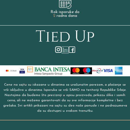
Rok isporuke do
2
radna dana
Cene na sajtu su iskazane u dinarima sa uračunatim porezom, a plaćanje se
vrši isključivo u dinarima. Isporuka se vrši SAMO na teritoriji Republike Srbije.
Nastojimo da budemo što precizniji u opisu proizvoda, prikazu slika i samih
cena, ali ne možemo garantovati da su sve informacije kompletne i bez
grešaka. Svi artikli prikazani na sajtu su deo naše ponude i ne podrazumeva
da su dostupni u svakom trenutku.