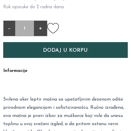
Rok isporuke do 2 radna dana
-
+
DODAJ U KORPU
Informacije
Svilena oker leptir mašna sa upečatljivim dezenom odiše
prirodnom elegancijom i sofisticiranošću. Ručno izrađena,
ova mašna je pravi izbor za muškarce koji vole da unesu
toplinu u svoj svečani izgled, a da pritom ostanu verni