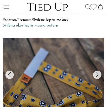
Početna
/
Premium
/
Svilene leptir mašne
/
Svilena oker leptir masna patern