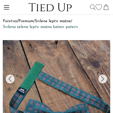
Početna
/
Premium
/
Svilene leptir mašne
/
Svilena zelena leptir mašna kašmir patern