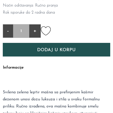
Način održavanja: Ručno pranja
Rok isporuke do 2 radna dana
-
+
DODAJ U KORPU
Informacije
Svilena zelena leptir mašna sa prefinjenim kašmir
dezenom unosi dozu luksuza i stila u svaku formalnu
priliku. Ručno izrađena, ova mašna kombinuje smelu