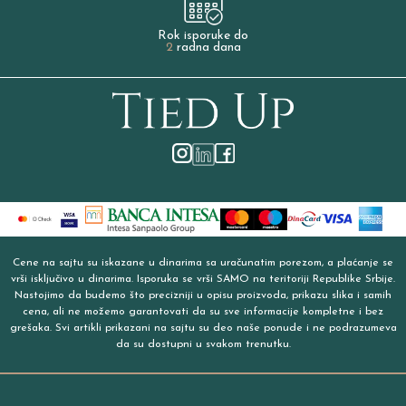
Rok isporuke do
2
radna dana
Cene na sajtu su iskazane u dinarima sa uračunatim porezom, a plaćanje se
vrši isključivo u dinarima. Isporuka se vrši SAMO na teritoriji Republike Srbije.
Nastojimo da budemo što precizniji u opisu proizvoda, prikazu slika i samih
cena, ali ne možemo garantovati da su sve informacije kompletne i bez
grešaka. Svi artikli prikazani na sajtu su deo naše ponude i ne podrazumeva
da su dostupni u svakom trenutku.