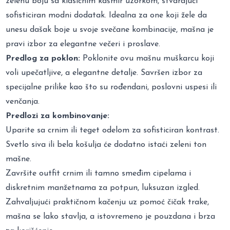
zelenu boju sa klasičnim kašmir uzorkom, stvarajući
sofisticiran modni dodatak. Idealna za one koji žele da
unesu dašak boje u svoje svečane kombinacije, mašna je
pravi izbor za elegantne večeri i proslave.
Predlog za poklon:
Poklonite ovu mašnu muškarcu koji
voli upečatljive, a elegantne detalje. Savršen izbor za
specijalne prilike kao što su rođendani, poslovni uspesi ili
venčanja.
Predlozi za kombinovanje:
Uparite sa crnim ili teget odelom za sofisticiran kontrast.
Svetlo siva ili bela košulja će dodatno istaći zeleni ton
mašne.
Završite outfit crnim ili tamno smeđim cipelama i
diskretnim manžetnama za potpun, luksuzan izgled.
Zahvaljujući praktičnom kačenju uz pomoć čičak trake,
mašna se lako stavlja, a istovremeno je pouzdana i brza