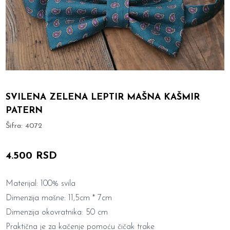
SVILENA ZELENA LEPTIR MAŠNA KAŠMIR
PATERN
Šifra:
4072
4.500 RSD
Materijal: 100% svila
Dimenzija mašne: 11,5cm * 7cm
Dimenzija okovratnika: 50 cm
Praktična je za kačenje pomoću čičak trake