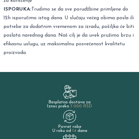
za korišćenje
ISPORUKA:
Trudimo se da sve porudžbine primljene do
12h isporučimo istog dana. U slučaju većeg obima posla ili
potrebe za dodatnim vremenom za izradu, pošiljka će biti
poslata narednog dana. Naš cilj je da uvek pružimo brzu i
efikasnu uslugu, uz maksimalnu posvećenost kvalitetu
proizvoda.
Besplatna dostava za
Iznos preko
7.000 RSD
Povrat robe
U roku od
14
dana