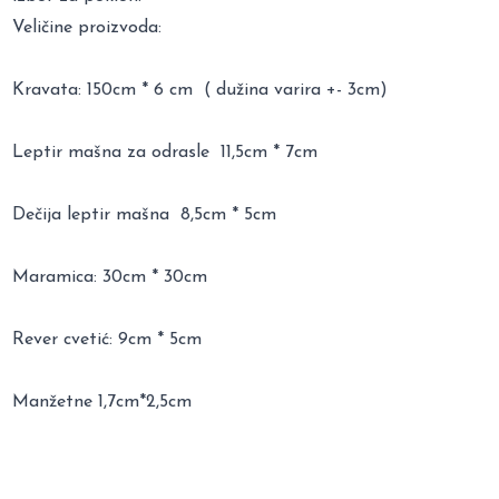
Veličine proizvoda:
Kravata: 150cm * 6 cm ( dužina varira +- 3cm)
Leptir mašna za odrasle 11,5cm * 7cm
Dečija leptir mašna 8,5cm * 5cm
Maramica: 30cm * 30cm
Rever cvetić: 9cm * 5cm
Manžetne 1,7cm*2,5cm