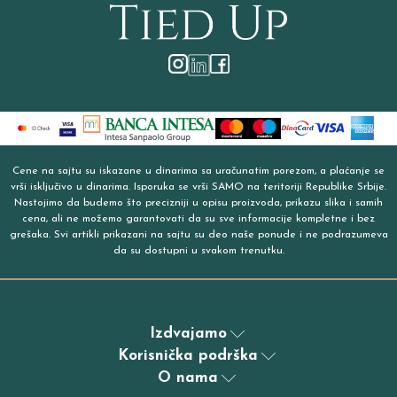
Cene na sajtu su iskazane u dinarima sa uračunatim porezom, a plaćanje se
vrši isključivo u dinarima. Isporuka se vrši SAMO na teritoriji Republike Srbije.
Nastojimo da budemo što precizniji u opisu proizvoda, prikazu slika i samih
cena, ali ne možemo garantovati da su sve informacije kompletne i bez
grešaka. Svi artikli prikazani na sajtu su deo naše ponude i ne podrazumeva
da su dostupni u svakom trenutku.
Izdvajamo
Korisnička podrška
O nama