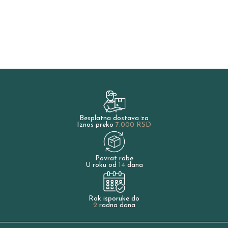
Besplatna dostava za
Iznos preko
7.000 RSD
Povrat robe
U roku od
14
dana
Rok isporuke do
2
radna dana