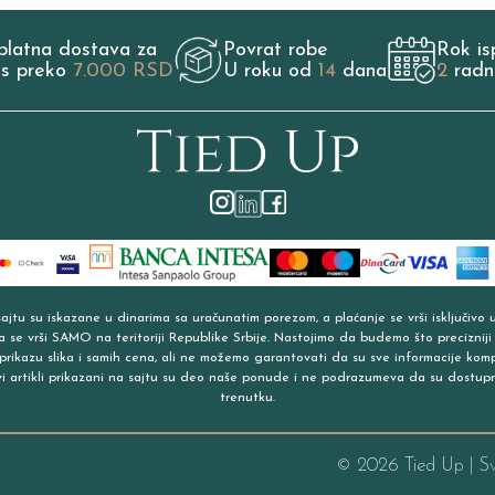
platna dostava za
Povrat robe
Rok is
os preko
7.000 RSD
U roku od
14
dana
2
radn
jtu su iskazane u dinarima sa uračunatim porezom, a plaćanje se vrši isključivo 
a se vrši SAMO na teritoriji Republike Srbije. Nastojimo da budemo što precizniji
prikazu slika i samih cena, ali ne možemo garantovati da su sve informacije kom
vi artikli prikazani na sajtu su deo naše ponude i ne podrazumeva da su dostup
trenutku.
©
2026
Tied Up | S