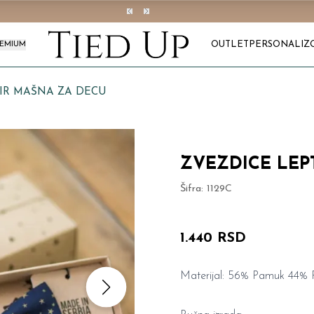
OUTLET
PERSONALIZ
REMIUM
TIR MAŠNA ZA DECU
ZVEZDICE LEP
Šifra:
1129C
1.440 RSD
Materijal: 56% Pamuk 44% P