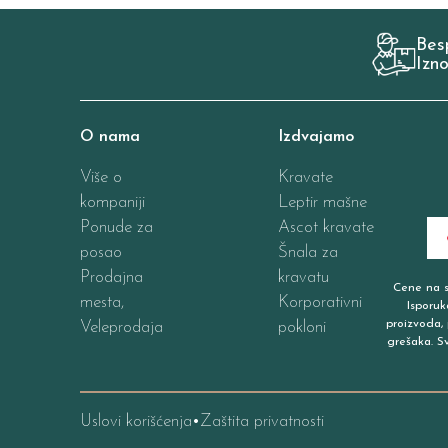
Bes
Izn
O nama
Izdvajamo
Više o
Kravate
kompaniji
Leptir mašne
Ponude za
Ascot kravate
posao
Šnala za
Prodajna
kravatu
Cene na sa
mesta,
Korporativni
Isporuk
proizvoda, 
Veleprodaja
pokloni
grešaka. S
Uslovi korišćenja
Zaštita privatnosti
•