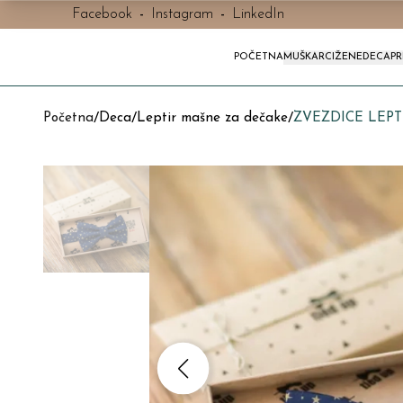
Facebook
-
Instagram
-
LinkedIn
POČETNA
MUŠKARCI
ŽENE
DECA
P
Početna
/
Deca
/
Leptir mašne za dečake
/
ZVEZDICE LEP