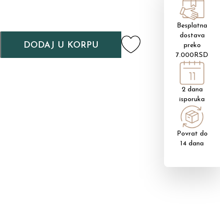
Besplatna
dostava
DODAJ U KORPU
preko
7.000RSD
2 dana
isporuka
Povrat do
14 dana