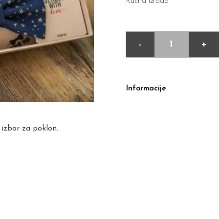
Ručna izrada
-
+
Informacije
 izbor za poklon.