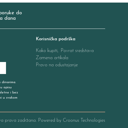
poruke do
a dana
Korisnička podrška
Kako kupiti,
Povrat sredstava
Zamena artikala
Pravo na odustajanje
u dinarima.
 u opisu
pletne i bez
ni u svakom
va prava zadržana. Powered by
Croonus Technologies