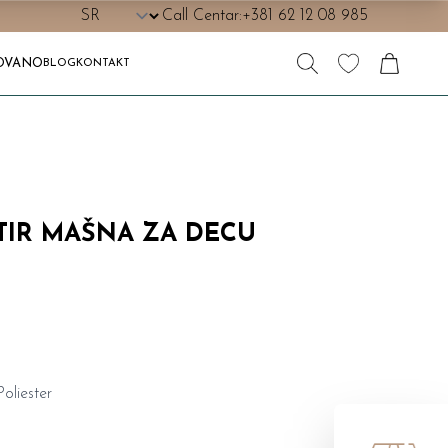
Call Centar:
+381 62 12 08 985
OVANO
BLOG
KONTAKT
TIR MAŠNA ZA DECU
oliester