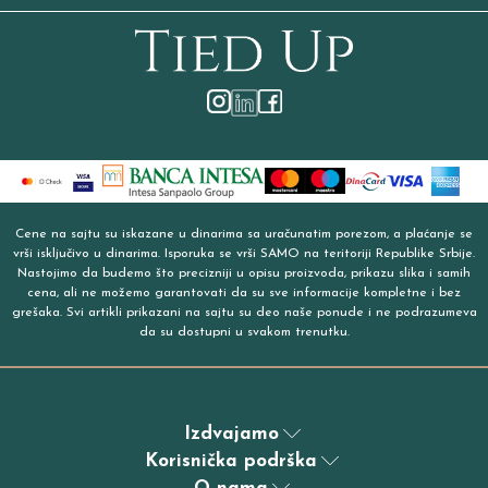
Cene na sajtu su iskazane u dinarima sa uračunatim porezom, a plaćanje se
vrši isključivo u dinarima. Isporuka se vrši SAMO na teritoriji Republike Srbije.
Nastojimo da budemo što precizniji u opisu proizvoda, prikazu slika i samih
cena, ali ne možemo garantovati da su sve informacije kompletne i bez
grešaka. Svi artikli prikazani na sajtu su deo naše ponude i ne podrazumeva
da su dostupni u svakom trenutku.
Izdvajamo
Korisnička podrška