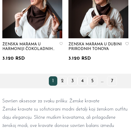
ŽENSKA MARAMA U
ŽENSKA MARAMA U DUBINI
HARMONIJI ČOKOLADNIH
PRIRODNIH TONOVA
TONOVA
3.120 RSD
3.120 RSD
1
2
3
4
5
...
7
Savršen aksesoar za svaku priliku: Ženske kravate
Ženske kravate su sofisticirani modni detalji koji ženskom outfitu
daju eleganciju. Slične
muškim kravatama
, ali prilagođene
ženskoj modi, ove kravate donose savršen balans između