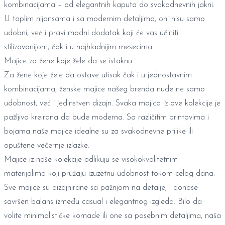
kombinacijama – od elegantnih kaputa do svakodnevnih jakni.
U toplim nijansama i sa modernim detaljima, oni nisu samo
udobni, već i pravi modni dodatak koji će vas učiniti
stilizovanijom, čak i u najhladnijim mesecima.
Majice za žene koje žele da se istaknu
Za žene koje žele da ostave utisak čak i u jednostavnim
kombinacijama, ženske majice našeg brenda nude ne samo
udobnost, već i jedinstven dizajn. Svaka majica iz ove kolekcije je
pažljivo kreirana da bude moderna. Sa različitim printovima i
bojama naše majice idealne su za svakodnevne prilike ili
opuštene večernje izlazke.
Majice iz naše kolekcije odlikuju se visokokvalitetnim
materijalima koji pružaju izuzetnu udobnost tokom celog dana.
Sve majice su dizajnirane sa pažnjom na detalje, i donose
savršen balans između casual i elegantnog izgleda. Bilo da
volite minimalističke komade ili one sa posebnim detaljima, naša