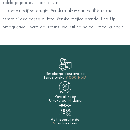
kolekcija je pravi izbor za vas.
U kombinaciji sa drugim ženskim aksesoarima ili čak kao
centralni deo vašeg outfita, ženske majice brenda Tied Up
omogućavaju vam da izrazite svoj stil na najbolji mogući način.
Besplatna dostava za
Iznos preko
7.000 RSD
Povrat robe
U roku od
14
dana
Rok isporuke do
2
radna dana