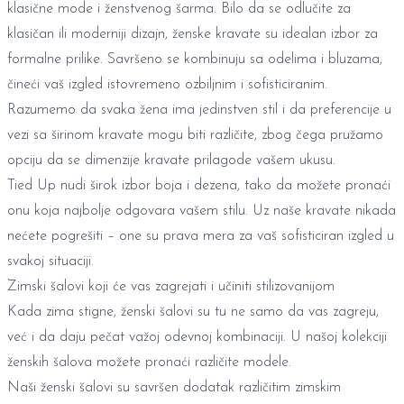
klasične mode i ženstvenog šarma. Bilo da se odlučite za
klasičan ili moderniji dizajn,
ženske kravate
su idealan izbor za
formalne prilike. Savršeno se kombinuju sa odelima i bluzama,
čineći vaš izgled istovremeno ozbiljnim i sofisticiranim.
Razumemo da svaka žena ima jedinstven stil i da preferencije u
vezi sa širinom kravate mogu biti različite, zbog čega pružamo
opciju da se dimenzije kravate prilagode vašem ukusu.
Tied Up nudi širok izbor boja i dezena, tako da možete pronaći
onu koja najbolje odgovara vašem stilu. Uz naše kravate nikada
nećete pogrešiti – one su prava mera za vaš sofisticiran izgled u
svakoj situaciji.
Zimski šalovi koji će vas zagrejati i učiniti stilizovanijom
Kada zima stigne,
ženski šalovi
su tu ne samo da vas zagreju,
već i da daju pečat važoj odevnoj kombinaciji. U našoj kolekciji
ženskih šalova možete pronaći različite modele.
Naši ženski šalovi su savršen dodatak različitim zimskim