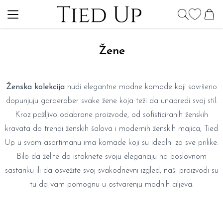
Žene
Ženska kolekcija
nudi elegantne modne komade koji savršeno
dopunjuju garderober svake žene koja teži da unapredi svoj stil.
Kroz pažljivo odabrane proizvode, od sofisticiranih ženskih
kravata do trendi ženskih šalova i modernih ženskih majica, Tied
Up u svom asortimanu ima komade koji su idealni za sve prilike.
Bilo da želite da istaknete svoju eleganciju na poslovnom
sastanku ili da osvežite svoj svakodnevni izgled, naši proizvodi su
tu da vam pomognu u ostvarenju modnih ciljeva.