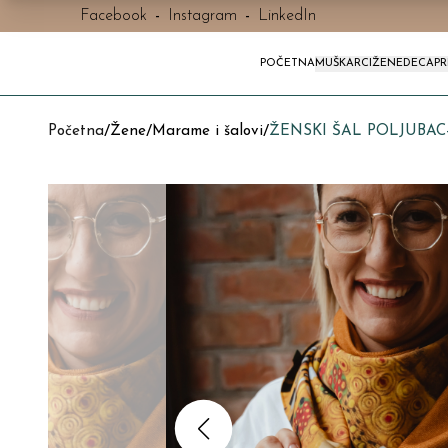
Facebook
-
Instagram
-
LinkedIn
POČETNA
MUŠKARCI
ŽENE
DECA
P
Početna
/
Žene
/
Marame i šalovi
/
ŽENSKI ŠAL POLJUBA