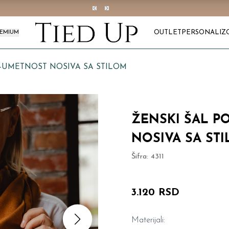
OUTLET
PERSONALIZ
REMIUM
C-UMETNOST NOSIVA SA STILOM
ŽENSKI ŠAL P
NOSIVA SA ST
Šifra:
4311
3.120 RSD
Materijali: