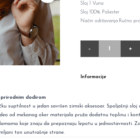
Sloj 1 Vuna
Sloj 100% Poliester
Način održavanja:Ručno pra
-
+
Informacije
sa prirodnim dodirom
čku suptilnost u jedan savršen zimski aksesoar. Spoljašnji sloj
nji deo od mekanog oker materijala pruža dodatnu toplinu i kont
 damama koje znaju da prepoznaju lepotu u jednostavnosti. Zah
emljani ton unutrašnje strane.