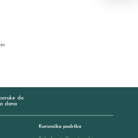
ju.
poruke do
a dana
Korisnička podrška