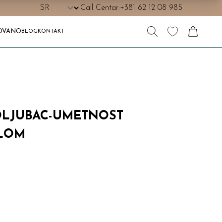
Call Centar:
+381 62 12 08 985
OVANO
BLOG
KONTAKT
OLJUBAC-UMETNOST
ILOM