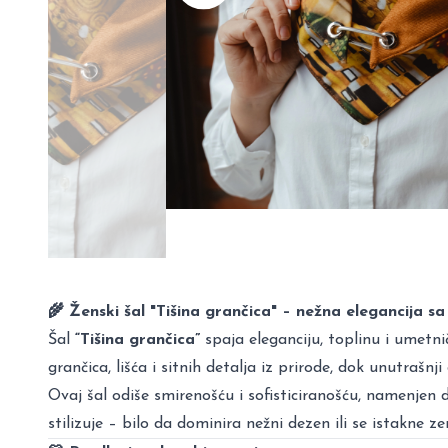
🌾 Ženski šal "Tišina grančica" – nežna elegancija 
Šal
“Tišina grančica”
spaja eleganciju, toplinu i umetni
grančica, lišća i sitnih detalja iz prirode, dok unutraš
Ovaj šal odiše smirenošću i sofisticiranošću, namenjen
stilizuje – bilo da dominira nežni dezen ili se istakne z