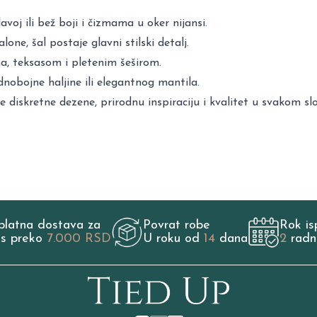
voj ili bež boji i čizmama u oker nijansi.
one, šal postaje glavni stilski detalj.
, teksasom i pletenim šeširom.
nobojne haljine ili elegantnog mantila.
 diskretne dezene, prirodnu inspiraciju i kvalitet u svakom slo
platna dostava za
Povrat robe
Rok is
os preko
7.000 RSD
U roku od
14
dana
2
radn