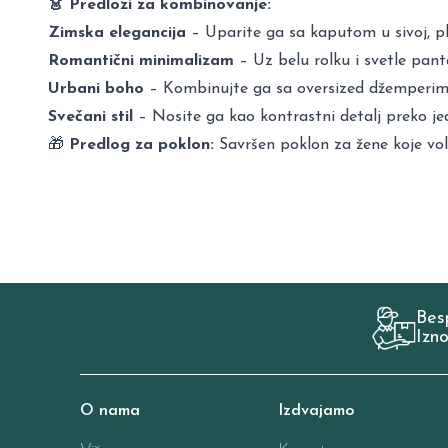
👗 Predlozi za kombinovanje:
Zimska elegancija
– Uparite ga sa kaputom u sivoj, pla
Romantični minimalizam
– Uz belu rolku i svetle pantal
Urbani boho
– Kombinujte ga sa oversized džemperima
Svečani stil
– Nosite ga kao kontrastni detalj preko jed
🎁
Predlog za poklon:
Savršen poklon za žene koje vole
Bes
Izn
O nama
Izdvajamo