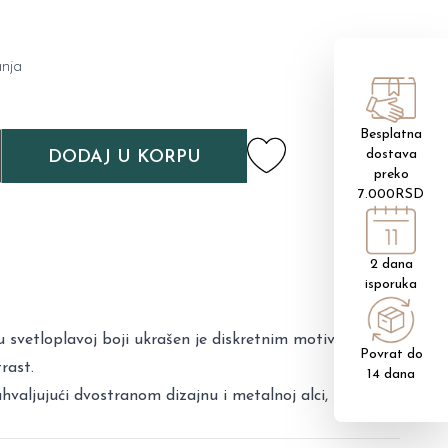
nja
Besplatna
dostava
DODAJ U KORPU
preko
7.000RSD
2 dana
isporuka
 u svetloplavoj boji ukrašen je diskretnim motivima
Povrat do
rast.
14 dana
valjujući dvostranom dizajnu i metalnoj alci, lako se