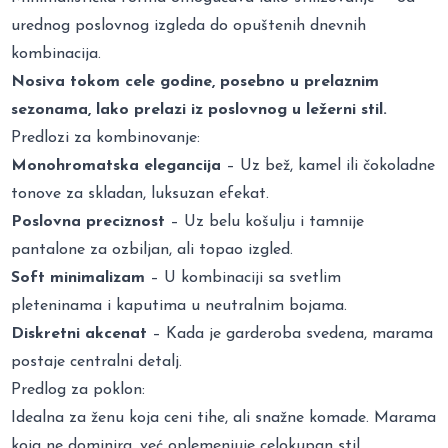
urednog poslovnog izgleda do opuštenih dnevnih
kombinacija.
Nosiva tokom cele godine, posebno u prelaznim
sezonama, lako prelazi iz poslovnog u ležerni stil.
Predlozi za kombinovanje:
Monohromatska elegancija
– Uz bež, kamel ili čokoladne
tonove za skladan, luksuzan efekat.
Poslovna preciznost
– Uz belu košulju i tamnije
pantalone za ozbiljan, ali topao izgled.
Soft minimalizam
– U kombinaciji sa svetlim
pleteninama i kaputima u neutralnim bojama.
Diskretni akcenat
– Kada je garderoba svedena, marama
postaje centralni detalj.
Predlog za poklon:
Idealna za ženu koja ceni tihe, ali snažne komade. Marama
koja ne dominira, već oplemenjuje celokupan stil.