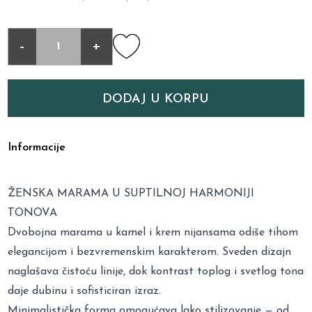
-
+
DODAJ U KORPU
Informacije
ŽENSKA MARAMA U SUPTILNOJ HARMONIJI
TONOVA
Dvobojna marama u kamel i krem nijansama odiše tihom
elegancijom i bezvremenskim karakterom. Sveden dizajn
naglašava čistoću linije, dok kontrast toplog i svetlog tona
daje dubinu i sofisticiran izraz.
Minimalistička forma omogućava lako stilizovanje — od