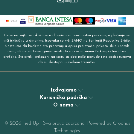
Cene na sajtu su iskazane u dinarima sa uračunatim porezom, a plaćanje se
vrši isključivo u dinarima. Isporuka se vrši SAMO na teritoriji Republike Srbije.
Nastojimo da budemo što precizniji u opisu proizvoda, prikazu slika i samih
cena, ali ne možemo garantovati da su sve informacije kompletne i bez
grešaka. Svi artikli prikazani na sajtu su deo naše ponude i ne podrazumeva
da su dostupni u svakom trenutku.
Izdvajamo
Korisnička podrška
O nama
©
2026
Tied Up | Sva prava zadržana. Powered by
Croonus
Technologies