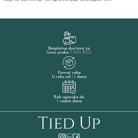
Besplatna dostava za
Iznos preko
7.000 RSD
Povrat robe
U roku od
14
dana
Rok isporuke do
2
radna dana