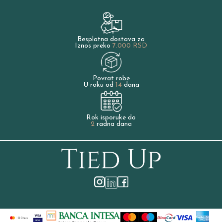
Besplatna dostava za
Iznos preko
7.000 RSD
Povrat robe
U roku od
14
dana
Rok isporuke do
2
radna dana