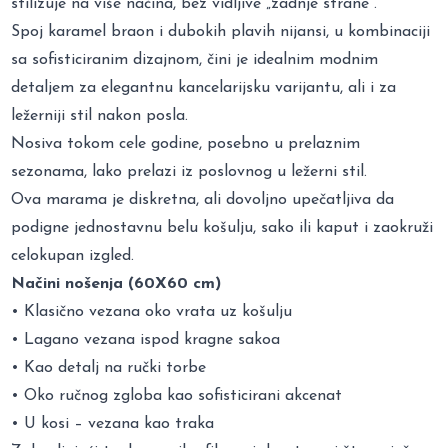
stilizuje na više načina, bez vidljive „zadnje strane“.
Spoj karamel braon i dubokih plavih nijansi, u kombinaciji
sa sofisticiranim dizajnom, čini je idealnim modnim
detaljem za elegantnu kancelarijsku varijantu, ali i za
ležerniji stil nakon posla.
Nosiva tokom cele godine, posebno u prelaznim
sezonama, lako prelazi iz poslovnog u ležerni stil.
Ova marama je diskretna, ali dovoljno upečatljiva da
podigne jednostavnu belu košulju, sako ili kaput i zaokruži
celokupan izgled.
Načini nošenja (60X60 cm)
• Klasično vezana oko vrata uz košulju
• Lagano vezana ispod kragne sakoa
• Kao detalj na ručki torbe
• Oko ručnog zgloba kao sofisticirani akcenat
• U kosi – vezana kao traka