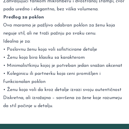
Zahvaljujući tankom mikrofiberu i dvostranoj štampi, čvor
pada uredno i elegantno, bez viška volumena.
Predlog za poklon
Ova marama je pažljivo odabran poklon za ženu koja
neguje stil, ali ne traži pažnju po svaku cenu.
Idealna je za:
• Poslovnu ženu koja voli sofisticirane detalje
• Ženu koja bira klasiku sa karakterom
• Minimalistkinju kojoj je potreban jedan snažan akcenat
• Koleginicu ili partnerku koja ceni promišljen i
funkcionalan poklon
• Ženu koja voli da kroz detalje izrazi svoju autentičnost
Diskretna, ali izražajna – savršena za žene koje razumeju
da stil počinje u detalju.