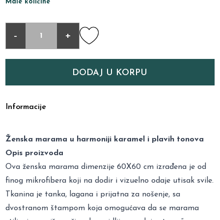
Male količine
-
+
DODAJ U KORPU
Informacije
Ženska marama u harmoniji karamel i plavih tonova
Opis proizvoda
Ova ženska marama dimenzije 60X60 cm izrađena je od
finog mikrofibera koji na dodir i vizuelno odaje utisak svile.
Tkanina je tanka, lagana i prijatna za nošenje, sa
dvostranom štampom koja omogućava da se marama