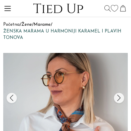
Početna
/
Žene
/
Marame
/
ŽENSKA MARAMA U HARMONIJI KARAMEL I PLAVIH
TONOVA