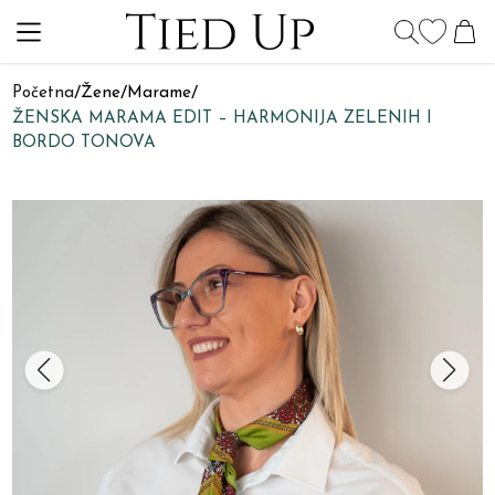
Početna
/
Žene
/
Marame
/
ŽENSKA MARAMA EDIT – HARMONIJA ZELENIH I
BORDO TONOVA