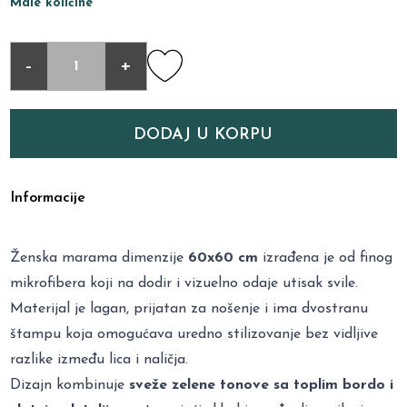
Male količine
-
+
DODAJ U KORPU
Informacije
Ženska marama dimenzije
60x60 cm
izrađena je od finog
mikrofibera koji na dodir i vizuelno odaje utisak svile.
Materijal je lagan, prijatan za nošenje i ima dvostranu
štampu koja omogućava uredno stilizovanje bez vidljive
razlike između lica i naličja.
Dizajn kombinuje
sveže zelene tonove sa toplim bordo i