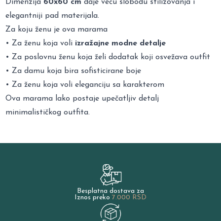
Dimenzija
60x60 cm
daje veću slobodu stilizovanja i
elegantniji pad materijala.
Za koju ženu je ova marama
• Za ženu koja voli
izražajne modne detalje
• Za poslovnu ženu koja želi dodatak koji osvežava outfit
• Za damu koja bira sofisticirane boje
• Za ženu koja voli eleganciju sa karakterom
Ova marama lako postaje upečatljiv detalj
minimalističkog outfita.
Besplatna dostava za
Iznos preko
7.000 RSD