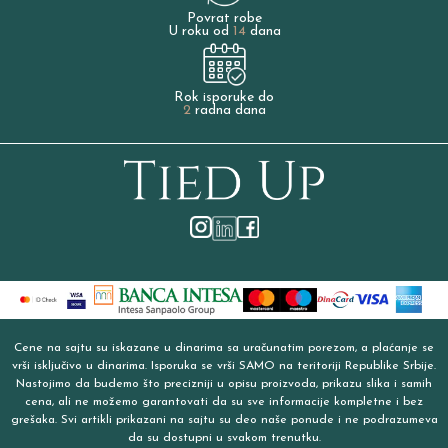
Povrat robe
U roku od
14
dana
Rok isporuke do
2
radna dana
Cene na sajtu su iskazane u dinarima sa uračunatim porezom, a plaćanje se
vrši isključivo u dinarima. Isporuka se vrši SAMO na teritoriji Republike Srbije.
Nastojimo da budemo što precizniji u opisu proizvoda, prikazu slika i samih
cena, ali ne možemo garantovati da su sve informacije kompletne i bez
grešaka. Svi artikli prikazani na sajtu su deo naše ponude i ne podrazumeva
da su dostupni u svakom trenutku.