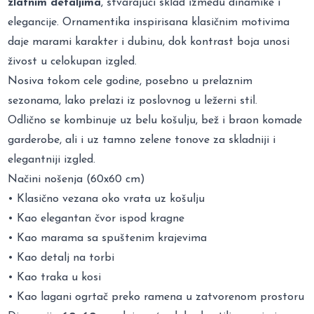
zlatnim detaljima
, stvarajući sklad između dinamike i
elegancije. Ornamentika inspirisana klasičnim motivima
daje marami karakter i dubinu, dok kontrast boja unosi
živost u celokupan izgled.
Nosiva tokom cele godine, posebno u prelaznim
sezonama, lako prelazi iz poslovnog u ležerni stil.
Odlično se kombinuje uz belu košulju, bež i braon komade
garderobe, ali i uz tamno zelene tonove za skladniji i
elegantniji izgled.
Načini nošenja (60x60 cm)
• Klasično vezana oko vrata uz košulju
• Kao elegantan čvor ispod kragne
• Kao marama sa spuštenim krajevima
• Kao detalj na torbi
• Kao traka u kosi
• Kao lagani ogrtač preko ramena u zatvorenom prostoru