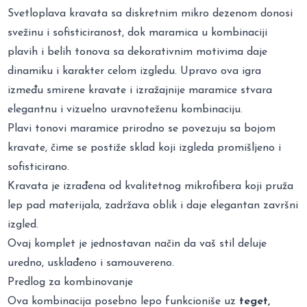
Svetloplava kravata sa diskretnim mikro dezenom donosi
svežinu i sofisticiranost, dok maramica u kombinaciji
plavih i belih tonova sa dekorativnim motivima daje
dinamiku i karakter celom izgledu. Upravo ova igra
između smirene kravate i izražajnije maramice stvara
elegantnu i vizuelno uravnoteženu kombinaciju.
Plavi tonovi maramice prirodno se povezuju sa bojom
kravate, čime se postiže sklad koji izgleda promišljeno i
sofisticirano.
Kravata je izrađena od kvalitetnog mikrofibera koji pruža
lep pad materijala, zadržava oblik i daje elegantan završni
izgled.
Ovaj komplet je jednostavan način da vaš stil deluje
uredno, usklađeno i samouvereno.
Predlog za kombinovanje
Ova kombinacija posebno lepo funkcioniše uz
teget,