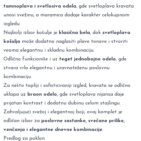
tamnoplava i svetlosiva odela
, gde svetloplava kravata
unosi svežinu, a maramica dodaje karakter celokupnom
izgledu.
Najbolji izbor košulje je
klasična bela
, dok
svetloplava
košulja
može dodatno naglasiti plave tonove i stvoriti
veoma elegantnu i skladnu kombinaciju.
Odlično funkcioniše i uz
teget jednobojno odelo
, gde
stvara vrlo elegantnu i uravnoteženu poslovnu
kombinaciju.
Za nešto topliji i sofisticiraniji izgled, kravata se odlično
uklapa uz
braon odelo
, gde svetloplava nijansa daje
prijatan kontrast i dodatnu dubinu celom stajlingu.
Zahvaljujući svežoj i elegantnoj boji, ovaj komplet je
odličan izbor za
poslovne sastanke, svečane prilike,
venčanja i elegantne dnevne kombinacije
.
Predlog za poklon