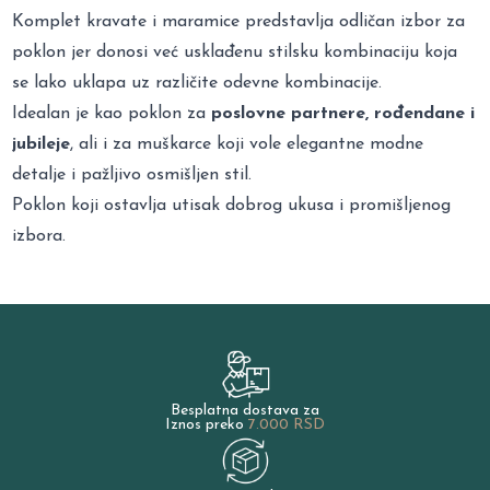
Komplet kravate i maramice predstavlja odličan izbor za
poklon jer donosi već usklađenu stilsku kombinaciju koja
se lako uklapa uz različite odevne kombinacije.
Idealan je kao poklon za
poslovne partnere, rođendane i
jubileje
, ali i za muškarce koji vole elegantne modne
detalje i pažljivo osmišljen stil.
Poklon koji ostavlja utisak dobrog ukusa i promišljenog
izbora.
Besplatna dostava za
Iznos preko
7.000 RSD