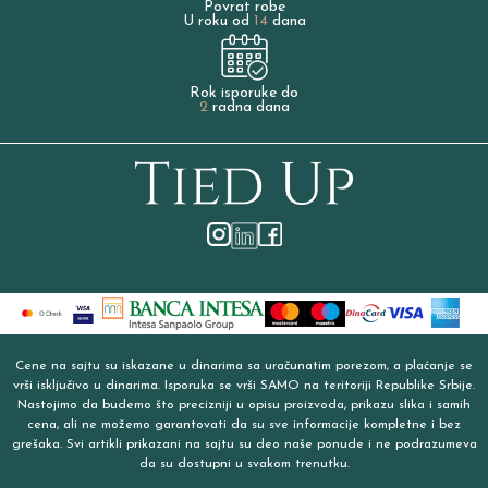
Povrat robe
U roku od
14
dana
Rok isporuke do
2
radna dana
Cene na sajtu su iskazane u dinarima sa uračunatim porezom, a plaćanje se
vrši isključivo u dinarima. Isporuka se vrši SAMO na teritoriji Republike Srbije.
Nastojimo da budemo što precizniji u opisu proizvoda, prikazu slika i samih
cena, ali ne možemo garantovati da su sve informacije kompletne i bez
grešaka. Svi artikli prikazani na sajtu su deo naše ponude i ne podrazumeva
da su dostupni u svakom trenutku.