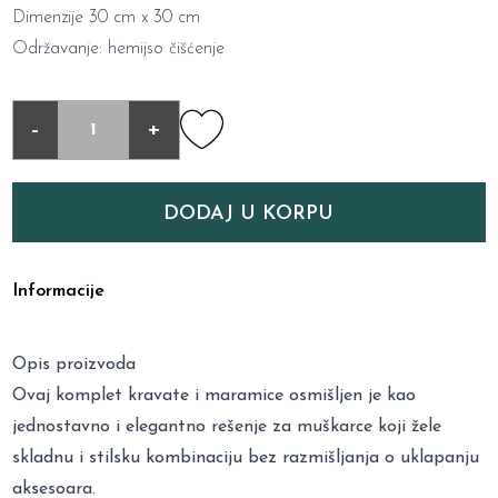
Dimenzije 30 cm x 30 cm
Održavanje: hemijso čišćenje
-
+
DODAJ U KORPU
Informacije
Opis proizvoda
Ovaj komplet kravate i maramice osmišljen je kao
jednostavno i elegantno rešenje za muškarce koji žele
skladnu i stilsku kombinaciju bez razmišljanja o uklapanju
aksesoara.