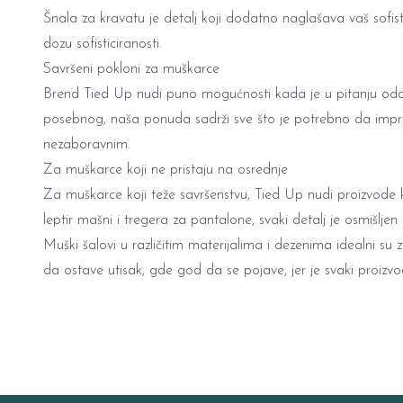
Šnala za kravatu
je detalj koji dodatno naglašava vaš sofisti
dozu sofisticiranosti.
Savršeni pokloni za muškarce
Brend Tied Up nudi puno mogućnosti kada je u pitanju odab
posebnog, naša ponuda sadrži sve što je potrebno da impre
nezaboravnim.
Za muškarce koji ne pristaju na osrednje
Za muškarce koji teže savršenstvu, Tied Up nudi proizvode k
leptir mašni i tregera za pantalone, svaki detalj je osmišljen
Muški šalovi
u različitim materijalima i dezenima idealni su
da ostave utisak, gde god da se pojave, jer je svaki proizv