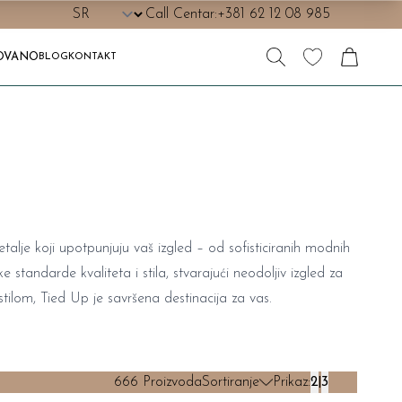
Call Centar:
+381 62 12 08 985
OVANO
BLOG
KONTAKT
je koji upotpunjuju vaš izgled – od sofisticiranih modnih
 standarde kvaliteta i stila, stvarajući neodoljiv izgled za
tilom, Tied Up je savršena destinacija za vas.
666
Proizvoda
Sortiranje
Prikaz:
2
3
|