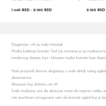
1.440 RSD
-
2.160 RSD
2.160 RSD
Elegancija i stil za svaki trenutak
Muška kolekcija brenda Tied Up stvorena je za muškarce ko
modernog dizajna, kao i luksuzne
muške kravate
koje dopri
Naši proizvodi donose eleganciju u svaki detalj vašeg izgleda
aksesoarima.
Aksesoari koji definišu vaš stil
Svaki muškarac zna da aksesoar može da napravi razliku iz
naš asortiman omogućava vam da kreirate izgled koji je ba