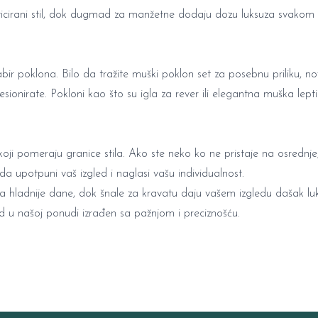
cirani stil, dok
dugmad za manžetne
dodaju dozu luksuza svakom 
ir poklona. Bilo da tražite
muški poklon set
za posebnu priliku,
no
sionirate. Pokloni kao što su
igla za rever
ili elegantna muška lept
oji pomeraju granice stila. Ako ste neko ko ne pristaje na osrednje
 da upotpuni vaš izgled i naglasi vašu individualnost.
 za hladnije dane, dok šnale za kravatu daju vašem izgledu dašak lu
od u našoj ponudi izrađen sa pažnjom i preciznošću.