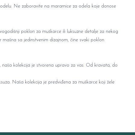
odelu. Ne zaboravite na
maramice za odela
koje donose
vogodišnji poklon za muškarce
ili luksuzne detalje za nekog
ir mašna sa jedinstvenim dizajnom, čine svaki poklon
, naša kolekcija je stvorena upravo za vas. Od kravata, do
ksuza. Naša kolekcija je predviđena za muškarce koji žele