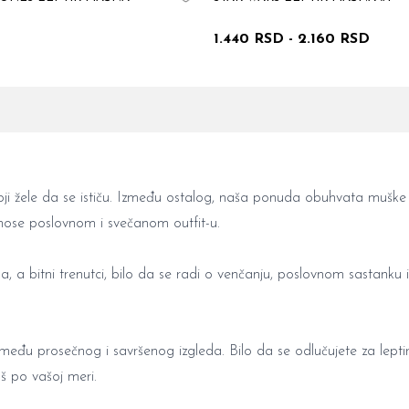
1.440 RSD
-
2.160 RSD
ji žele da se ističu. Između ostalog, naša ponuda obuhvata
muške
nose poslovnom i svečanom outfit-u.
, a bitni trenutci, bilo da se radi o venčanju, poslovnom sastanku i
među prosečnog i savršenog izgleda. Bilo da se odlučujete za
lept
š po vašoj meri.