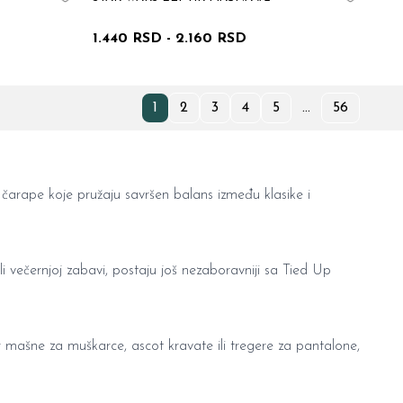
1.440 RSD
-
2.160 RSD
1
2
3
4
5
...
56
 čarape
koje pružaju savršen balans između klasike i
li večernjoj zabavi, postaju još nezaboravniji sa Tied Up
ir mašne za muškarce
,
ascot kravate
ili
tregere za pantalone
,