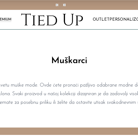
OUTLET
PERSONALIZ
REMIUM
Muškarci
svetu muške mode. Ovde ćete pronaći pažljivo odabrane modne detal
ona. Svaki proizvod u našoj kolekciji dizajniran je da zadovolji visoke
te za posebnu priliku ili želite da ostavite utisak svakodnevnim s