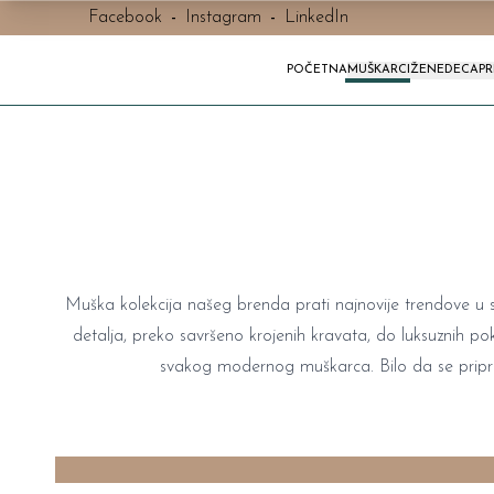
Facebook
-
Instagram
-
LinkedIn
POČETNA
MUŠKARCI
ŽENE
DECA
P
Muška kolekcija našeg brenda prati najnovije trendove u 
detalja, preko savršeno krojenih kravata, do luksuznih pokl
svakog modernog muškarca. Bilo da se priprema