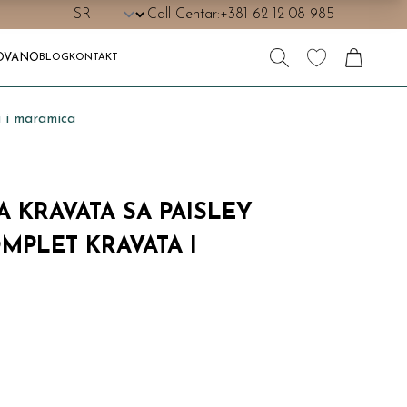
Call Centar:
+381 62 12 08 985
OVANO
BLOG
KONTAKT
i maramica
 KRAVATA SA PAISLEY
MPLET KRAVATA I