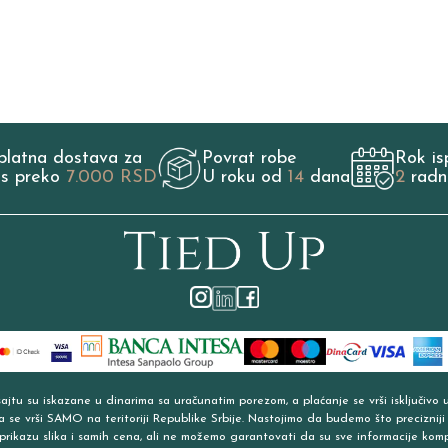
platna dostava za
Povrat robe
Rok is
os preko
7.000 RSD
U roku od
14
dana
2
radn
jtu su iskazane u dinarima sa uračunatim porezom, a plaćanje se vrši isključivo 
a se vrši SAMO na teritoriji Republike Srbije. Nastojimo da budemo što precizniji
prikazu slika i samih cena, ali ne možemo garantovati da su sve informacije kom