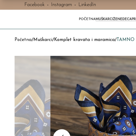
Facebook
-
Instagram
-
LinkedIn
POČETNA
MUŠKARCI
ŽENE
DECA
P
Početna
/
Muškarci
/
Komplet kravata i maramica
/
TAMNO Z