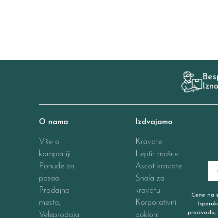
Bes
Izn
O nama
Izdvajamo
Više o
Kravate
kompaniji
Leptir mašne
Ponude za
Ascot kravate
posao
Šnala za
Prodajna
kravatu
Cene na sa
mesta,
Korporativni
Isporuk
proizvoda, 
Veleprodaja
pokloni