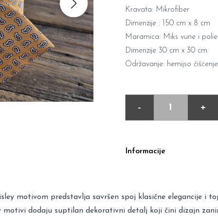
Kravata: Mikrofiber
Dimenzije : 150 cm x 8 cm
Maramica: Miks vune i polie
Dimenzije 30 cm x 30 cm
Održavanje: hemijso čišćenje
-
+
Informacije
ey motivom predstavlja savršen spoj klasične elegancije i to
ey motivi dodaju suptilan dekorativni detalj koji čini dizajn zan