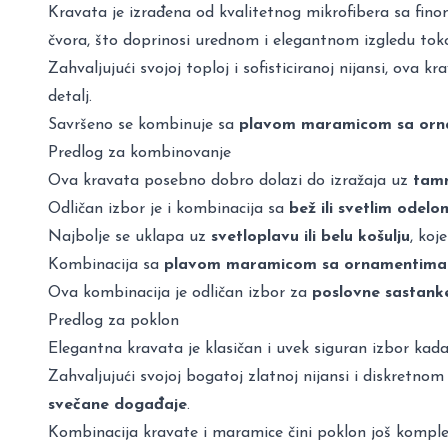
Kravata je izrađena od kvalitetnog mikrofibera sa fino
čvora, što doprinosi urednom i elegantnom izgledu tok
Zahvaljujući svojoj toploj i sofisticiranoj nijansi, ova k
detalj.
Savršeno se kombinuje sa
plavom maramicom sa orna
Predlog za kombinovanje
Ova kravata posebno dobro dolazi do izražaja uz
tam
Odličan izbor je i kombinacija sa
bež ili svetlim odelo
Najbolje se uklapa uz
svetloplavu ili belu košulju
, koj
Kombinacija sa
plavom maramicom sa ornamentima i
Ova kombinacija je odličan izbor za
poslovne sastanke
Predlog za poklon
Elegantna kravata je klasičan i uvek siguran izbor kada
Zahvaljujući svojoj bogatoj zlatnoj nijansi i diskretno
svečane događaje
.
Kombinacija kravate i maramice čini poklon još komple