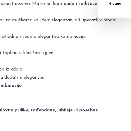
ciznost dezena. Materijal lepo pada i zadržava formu
14 dana
zbor za muškarce koji žele elegantan, ali upečatljiv modni
ra skladnu i veoma elegantnu kombinaciju.
 toplinu u klasičan izgled.
g izražaja.
gu dodatnu eleganciju.
ombinacije
.
lovne prilike, rođendane, jubileje ili posebne