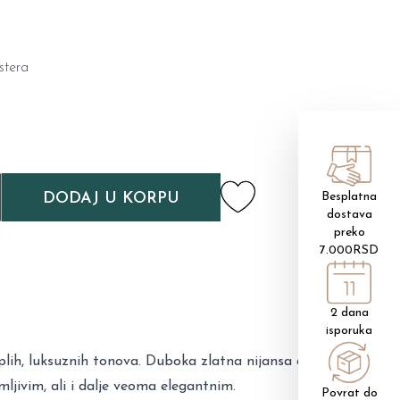
stera
DODAJ U KORPU
Besplatna
dostava
preko
7.000RSD
2 dana
isporuka
plih, luksuznih tonova. Duboka zlatna nijansa daje
imljivim, ali i dalje veoma elegantnim.
Povrat do