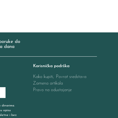
poruke do
a dana
Korisnička podrška
Kako kupiti,
Povrat sredstava
Zamena artikala
Pravo na odustajanje
u dinarima.
 u opisu
pletne i bez