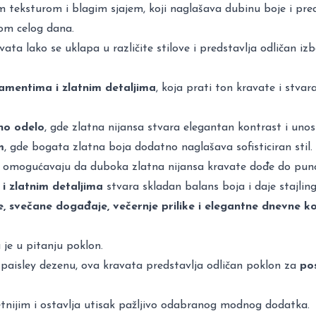
m teksturom i blagim sjajem, koji naglašava dubinu boje i pre
om celog dana.
ravata lako se uklapa u različite stilove i predstavlja odličan i
mentima i zlatnim detaljima
, koja prati ton kravate i stva
no odelo
, gde zlatna nijansa stvara elegantan kontrast i unosi
m
, gde bogata zlatna boja dodatno naglašava sofisticiran stil.
e omogućavaju da duboka zlatna nijansa kravate dođe do puno
 zlatnim detaljima
stvara skladan balans boja i daje stajlin
, svečane događaje, večernje prilike i elegantne dnevne k
 je u pitanju poklon.
m paisley dezenu, ova kravata predstavlja odličan poklon za
pos
tnijim i ostavlja utisak pažljivo odabranog modnog dodatka.