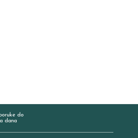
poruke do
a dana