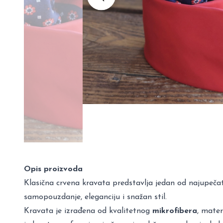
Opis proizvoda
Klasična crvena kravata predstavlja jedan od najupečat
samopouzdanje, eleganciju i snažan stil.
Kravata je izrađena od kvalitetnog
mikrofibera
, mater