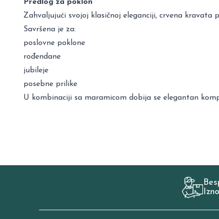
Predlog za poklon
Zahvaljujući svojoj klasičnoj eleganciji, crvena kravata 
Savršena je za:
poslovne poklone
rođendane
jubileje
posebne prilike
U kombinaciji sa maramicom dobija se elegantan komplet
Bes
Izn