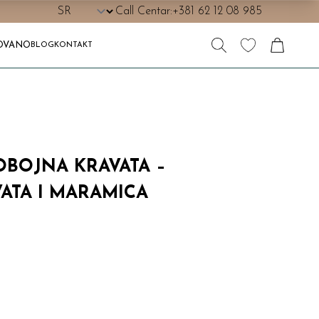
Call Centar:
+381 62 12 08 985
OVANO
BLOG
KONTAKT
BOJNA KRAVATA –
ATA I MARAMICA