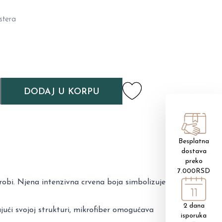
stera
DODAJ U KORPU
Besplatna
dostava
preko
7.000RSD
robi. Njena intenzivna crvena boja simbolizuje
2 dana
jujući svojoj strukturi, mikrofiber omogućava
isporuka