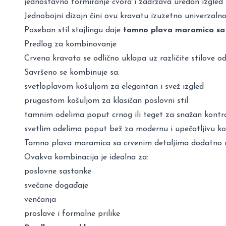
jednostavno formiranje čvora i zadržava uredan izgled
Jednobojni dizajn čini ovu kravatu izuzetno univerzalno
Poseban stil stajlingu daje
tamno plava maramica sa
Predlog za kombinovanje
Crvena kravata se odlično uklapa uz različite stilove o
Savršeno se kombinuje sa:
svetloplavom košuljom za elegantan i svež izgled
prugastom košuljom za klasičan poslovni stil
tamnim odelima poput crnog ili teget za snažan kontr
svetlim odelima poput bež za modernu i upečatljivu k
Tamno plava maramica sa crvenim detaljima dodatno na
Ovakva kombinacija je idealna za:
poslovne sastanke
svečane događaje
venčanja
proslave i formalne prilike