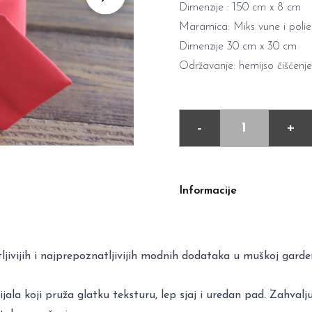
Dimenzije : 150 cm x 8 cm
Maramica: Miks vune i polie
Dimenzije 30 cm x 30 cm
Održavanje: hemijso čišćenje
-
+
Informacije
ljivijih i najprepoznatljivijih modnih dodataka u muškoj garde
ijala koji pruža glatku teksturu, lep sjaj i uredan pad. Zahval