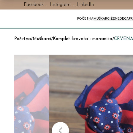
Facebook
-
Instagram
-
LinkedIn
POČETNA
MUŠKARCI
ŽENE
DECA
P
Početna
/
Muškarci
/
Komplet kravata i maramica
/
CRVENA 