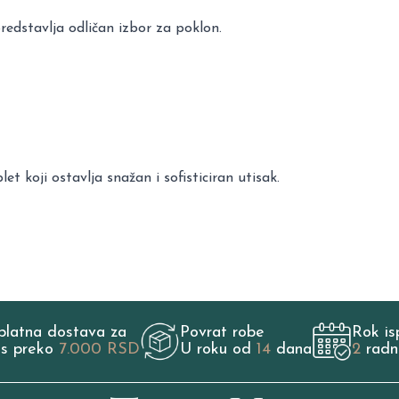
predstavlja odličan izbor za poklon.
 koji ostavlja snažan i sofisticiran utisak.
platna dostava za
Povrat robe
Rok is
os preko
7.000 RSD
U roku od
14
dana
2
radn