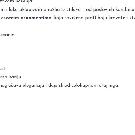
 tokom nošenja.
m i lako uklopivom u različite stilove – od poslovnih kombinaci
 crvenim ornamentima
, koja savršeno prati boju kravate i s
devanja.
ast
ombinaciju
glašava eleganciju i daje sklad celokupnom stajlingu.