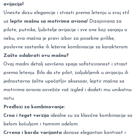
avijacije!
Unesite dozu elegancije i strasti prema letenju u svoj stil
uz
leptir mašnu sa motivima aviona
! Dizajnirana za
pilote, putnike, ljubitelje avijacije i sve one koji sanjaju o
nebu, ova mašna je pravi izbor za posebne prilike,
poslovne sastanke ili ležerne kombinacije sa karakterom.
Zašto odabrati ovu mašnu?
Ovaj modni detalj savršeno spaja sofisticiranost i strast
prema letenju. Bilo da ste pilot, zaljubljenik u avijaciju ili
jednostavno želite upečatljiv aksesoar, leptir mašna sa
motivima aviona osvežiće vaš izgled i dodati mu unikatnu
notu.
Predlozi za kombinovanje:
Crna i teget verzija
idealne su za klasične kombinacije sa
belom košuljom i tamnim odelom.
Crvena i bordo varijanta
donose elegantan kontrast i