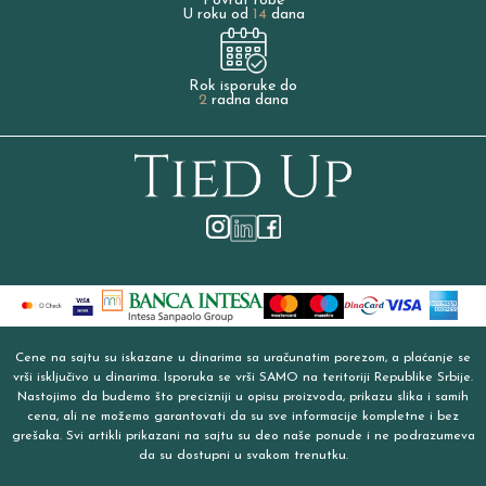
Povrat robe
U roku od
14
dana
Rok isporuke do
2
radna dana
Cene na sajtu su iskazane u dinarima sa uračunatim porezom, a plaćanje se
vrši isključivo u dinarima. Isporuka se vrši SAMO na teritoriji Republike Srbije.
Nastojimo da budemo što precizniji u opisu proizvoda, prikazu slika i samih
cena, ali ne možemo garantovati da su sve informacije kompletne i bez
grešaka. Svi artikli prikazani na sajtu su deo naše ponude i ne podrazumeva
da su dostupni u svakom trenutku.