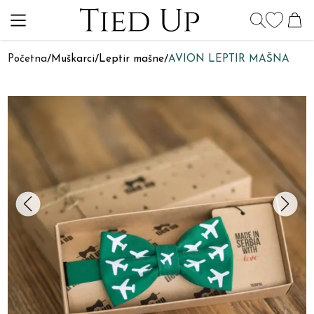
Početna
/
Muškarci
/
Leptir mašne
/
AVION LEPTIR MAŠNA