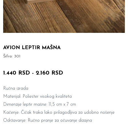
AVION LEPTIR MAŠNA
Šifra:
301
1.440 RSD
-
2.160 RSD
Ručna izrada
Materijal: Poliester visokog kvaliteta
Dimenzije leptir mašne: 11,5 cm x 7 cm
Kačenje: Čičak traka lako prilagodljiva za udobno nošenje
Održavanje: Ručno pranje za očuvanje dizajna