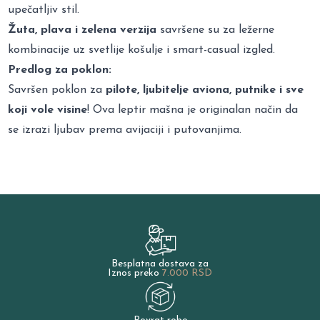
upečatljiv stil.
Žuta, plava i zelena verzija
savršene su za ležerne
kombinacije uz svetlije košulje i smart-casual izgled.
Predlog za poklon:
Savršen poklon za
pilote, ljubitelje aviona, putnike i sve
koji vole visine
! Ova leptir mašna je originalan način da
se izrazi ljubav prema avijaciji i putovanjima.
Besplatna dostava za
Iznos preko
7.000 RSD