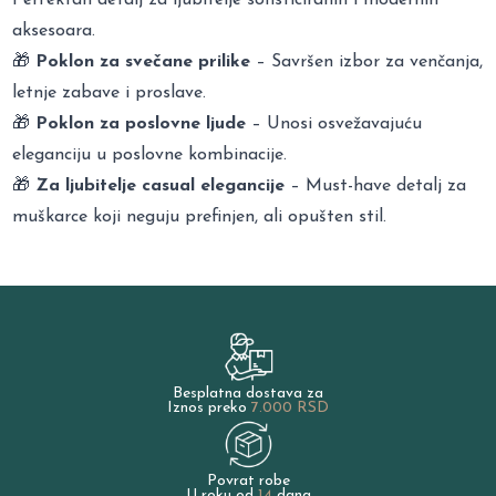
aksesoara.
🎁
Poklon za svečane prilike
– Savršen izbor za venčanja,
letnje zabave i proslave.
🎁
Poklon za poslovne ljude
– Unosi osvežavajuću
eleganciju u poslovne kombinacije.
🎁
Za ljubitelje casual elegancije
– Must-have detalj za
muškarce koji neguju prefinjen, ali opušten stil.
Besplatna dostava za
Iznos preko
7.000 RSD
Povrat robe
U roku od
14
dana