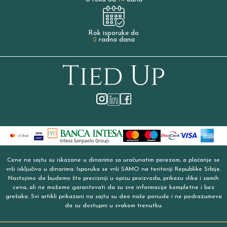
Rok isporuke do
2
radna dana
Cene na sajtu su iskazane u dinarima sa uračunatim porezom, a plaćanje se
vrši isključivo u dinarima. Isporuka se vrši SAMO na teritoriji Republike Srbije.
Nastojimo da budemo što precizniji u opisu proizvoda, prikazu slika i samih
cena, ali ne možemo garantovati da su sve informacije kompletne i bez
grešaka. Svi artikli prikazani na sajtu su deo naše ponude i ne podrazumeva
da su dostupni u svakom trenutku.