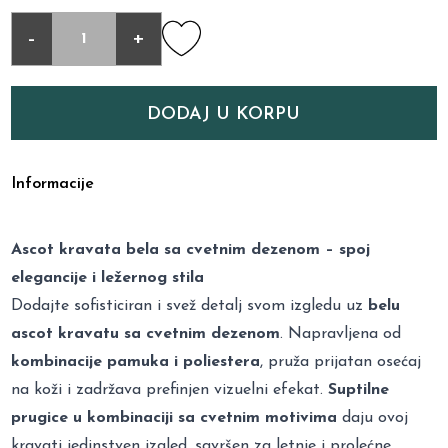
-
+
DODAJ U KORPU
Informacije
Ascot kravata bela sa cvetnim dezenom – spoj
elegancije i ležernog stila
Dodajte sofisticiran i svež detalj svom izgledu uz
belu
ascot kravatu sa cvetnim dezenom
. Napravljena od
kombinacije pamuka i poliestera
, pruža prijatan osećaj
na koži i zadržava prefinjen vizuelni efekat.
Suptilne
prugice u kombinaciji sa cvetnim motivima
daju ovoj
kravati jedinstven izgled, savršen za letnje i prolećne