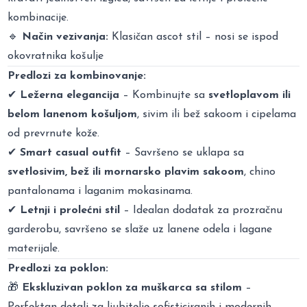
kombinacije.
🔹
Način vezivanja:
Klasičan ascot stil – nosi se ispod
okovratnika košulje
Predlozi za kombinovanje:
✔
Ležerna elegancija
– Kombinujte sa
svetloplavom ili
belom lanenom košuljom
, sivim ili bež sakoom i cipelama
od prevrnute kože.
✔
Smart casual outfit
– Savršeno se uklapa sa
svetlosivim, bež ili mornarsko plavim sakoom
, chino
pantalonama i laganim mokasinama.
✔
Letnji i prolećni stil
– Idealan dodatak za prozračnu
garderobu, savršeno se slaže uz lanene odela i lagane
materijale.
Predlozi za poklon:
🎁
Ekskluzivan poklon za muškarca sa stilom
–
Perfektan detalj za ljubitelje sofisticiranih i modernih