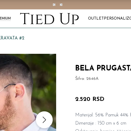
OUTLET
PERSONALIZ
REMIUM
RAVATA #2
BELA PRUGAST
Šifra:
2646A
2.520 RSD
Materijal: 56% Pamuk 44% P
Dimenzije : 150 cm x 6 cm