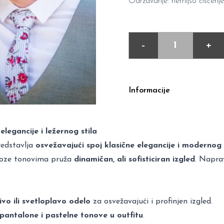
Održavanje: hemijso čišćenje
-
+
Informacije
egancije i ležernog stila
edstavlja
osvežavajući spoj klasične elegancije i modernog
 roze tonovima pruža
dinamičan, ali sofisticiran izgled
. Napra
ivo ili svetloplavo odelo
za osvežavajući i profinjen izgled.
pantalone i pastelne tonove u outfitu
.