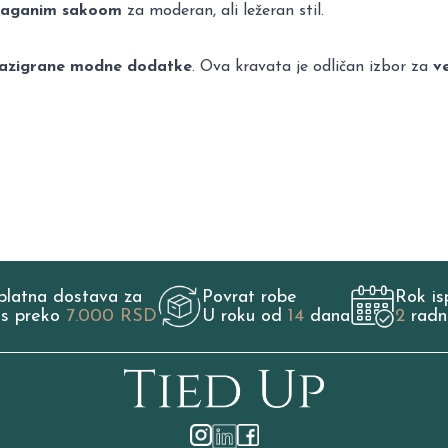
i laganim sakoom
za moderan, ali ležeran stil.
i razigrane modne dodatke
. Ova kravata je odličan izbor za
ve
platna dostava za
Povrat robe
Rok is
os preko
7.000 RSD
U roku od
14
dana
2
radn