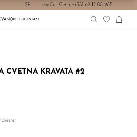
Call Centar:
+381 62 12 08 985
OVANO
BLOG
KONTAKT
A CVETNA KRAVATA #2
oliester