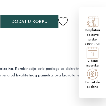
DODAJ U KORPU
Besplatna
dostava
preko
7.000RSD
2 dana
isporuka
 dizajna
. Kombinacija bele podloge sa diskretnim
vljena od
kvalitetnog pamuka
, ova kravata je udobna,
Povrat do
14 dana