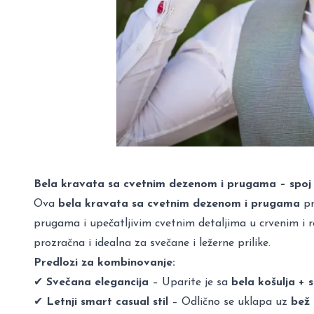
Bela kravata sa cvetnim dezenom i prugama – spoj el
Ova
bela kravata sa cvetnim dezenom i prugama
pr
prugama i upečatljivim cvetnim detaljima u crvenim i
prozračna i idealna za svečane i ležerne prilike.
Predlozi za kombinovanje:
✔
Svečana elegancija
– Uparite je sa
bela košulja + s
✔
Letnji smart casual stil
– Odlično se uklapa uz
bež 