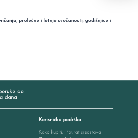
nčanja, prolećne i letnje svečanosti, godišnjice i
poruke do
a dana
Korisnička podrška
Kako kupiti,
Povrat sredstava