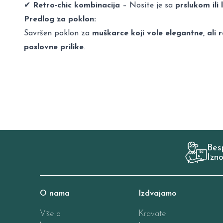
✔
Retro-chic kombinacija
– Nosite je sa
prslukom il
Predlog za poklon:
Savršen poklon za
muškarce koji vole elegantne, al
poslovne prilike
.
Bes
Izn
O nama
Izdvajamo
Više o
Kravate