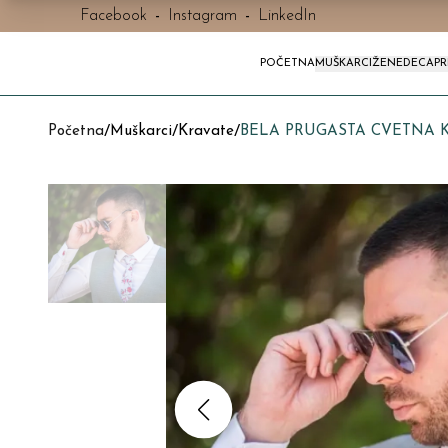
Facebook
-
Instagram
-
LinkedIn
POČETNA
MUŠKARCI
ŽENE
DECA
P
Početna
/
Muškarci
/
Kravate
/
BELA PRUGASTA CVETNA K