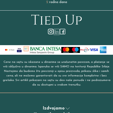
2
radna dana
Cene na sajtu su iskazane u dinarima sa uračunatim porezom, a plaćanje se
vrši isključivo u dinarima. Isporuka se vrši SAMO na teritoriji Republike Srbije.
Nastojimo da budemo što precizniji u opisu proizvoda, prikazu slika i samih
cena, ali ne možemo garantovati da su sve informacije kompletne i bez
grešaka. Svi artikli prikazani na sajtu su deo naše ponude i ne podrazumeva
da su dostupni u svakom trenutku.
Izdvajamo