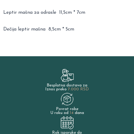
Leptir mašna za odrasle 11,5cm * 7cm
Dečija leptir mašna 8,5cm * 5cm
Besplatna dostava za
Iznos preko
7.000 RSD
Povrat robe
U roku od
14
dana
Rok isporuke do