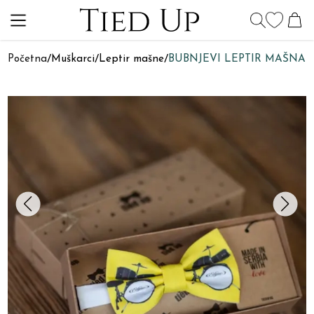
Početna
/
Muškarci
/
Leptir mašne
/
BUBNJEVI LEPTIR MAŠNA