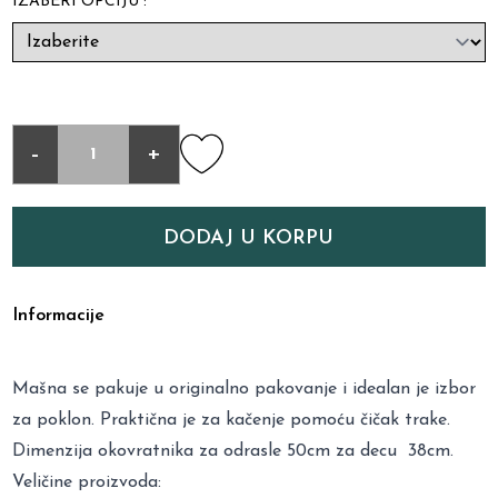
IZABERI OPCIJU :
-
+
DODAJ U KORPU
Informacije
Mašna se pakuje u originalno pakovanje i idealan je izbor
za poklon. Praktična je za kačenje pomoću čičak trake.
Dimenzija okovratnika za odrasle 50cm za decu 38cm.
Veličine proizvoda: