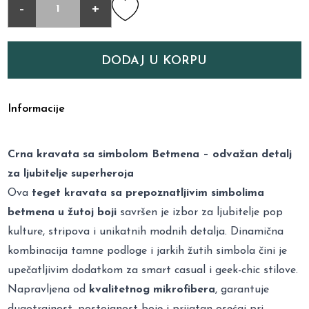
-
+
DODAJ U KORPU
Informacije
Crna kravata sa simbolom Betmena – odvažan detalj
za ljubitelje superheroja
Ova
teget kravata sa prepoznatljivim simbolima
betmena u žutoj boji
savršen je izbor za ljubitelje pop
kulture, stripova i unikatnih modnih detalja. Dinamična
kombinacija tamne podloge i jarkih žutih simbola čini je
upečatljivim dodatkom za smart casual i geek-chic stilove.
Napravljena od
kvalitetnog mikrofibera
, garantuje
dugotrajnost, postojanost boje i prijatan osećaj pri