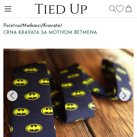
Početna
/
Muškarci
/
Kravate
/
CRNA KRAVATA SA MOTIVOM BETMENA