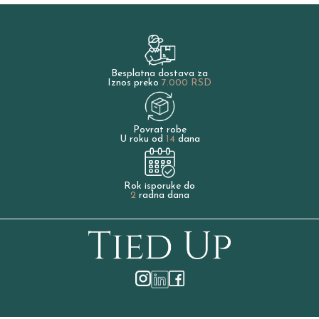
Besplatna dostava za
Iznos preko
7.000 RSD
Povrat robe
U roku od
14
dana
Rok isporuke do
2
radna dana