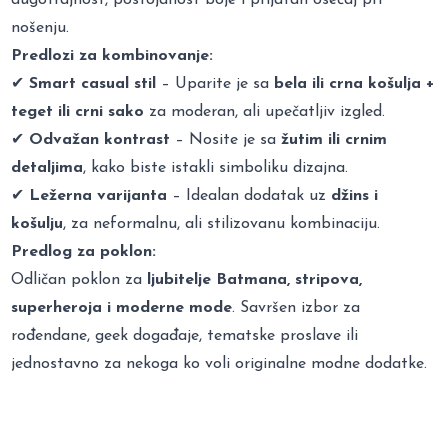
nošenju.
Predlozi za kombinovanje:
✔
Smart casual stil
– Uparite je sa
bela ili crna košulja +
teget ili crni sako
za moderan, ali upečatljiv izgled.
✔
Odvažan kontrast
– Nosite je sa
žutim ili crnim
detaljima
, kako biste istakli simboliku dizajna.
✔
Ležerna varijanta
– Idealan dodatak uz
džins i
košulju
, za neformalnu, ali stilizovanu kombinaciju.
Predlog za poklon:
Odličan poklon za
ljubitelje Batmana, stripova,
superheroja i moderne mode
. Savršen izbor za
rođendane, geek događaje, tematske proslave ili
jednostavno za nekoga ko voli originalne modne dodatke.