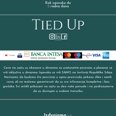
Rok isporuke do
2
radna dana
Cene na sajtu su iskazane u dinarima sa uračunatim porezom, a plaćanje se
vrši isključivo u dinarima. Isporuka se vrši SAMO na teritoriji Republike Srbije.
Nastojimo da budemo što precizniji u opisu proizvoda, prikazu slika i samih
cena, ali ne možemo garantovati da su sve informacije kompletne i bez
grešaka. Svi artikli prikazani na sajtu su deo naše ponude i ne podrazumeva
da su dostupni u svakom trenutku.
Izdvajamo