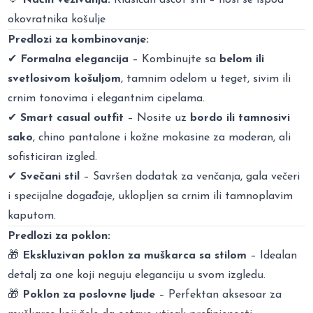
okovratnika košulje
Predlozi za kombinovanje:
✔
Formalna elegancija
– Kombinujte sa
belom ili
svetlosivom košuljom
, tamnim odelom u teget, sivim ili
crnim tonovima i elegantnim cipelama.
✔
Smart casual outfit
– Nosite uz
bordo ili tamnosivi
sako
, chino pantalone i kožne mokasine za moderan, ali
sofisticiran izgled.
✔
Svečani stil
– Savršen dodatak za venčanja, gala večeri
i specijalne događaje, uklopljen sa crnim ili tamnoplavim
kaputom.
Predlozi za poklon:
🎁
Ekskluzivan poklon za muškarca sa stilom
– Idealan
detalj za one koji neguju eleganciju u svom izgledu.
🎁
Poklon za poslovne ljude
– Perfektan aksesoar za