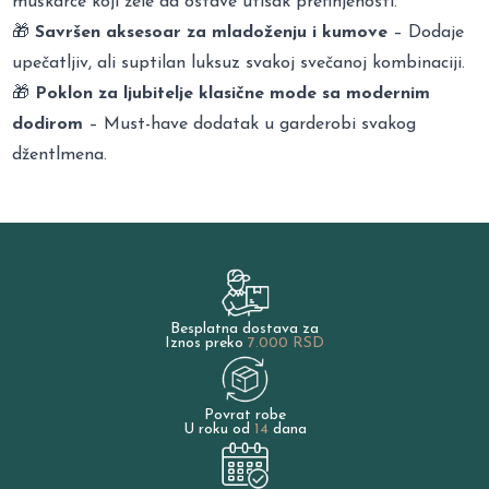
muškarce koji žele da ostave utisak prefinjenosti.
🎁
Savršen aksesoar za mladoženju i kumove
– Dodaje
upečatljiv, ali suptilan luksuz svakoj svečanoj kombinaciji.
🎁
Poklon za ljubitelje klasične mode sa modernim
dodirom
– Must-have dodatak u garderobi svakog
džentlmena.
Besplatna dostava za
Iznos preko
7.000 RSD
Povrat robe
U roku od
14
dana