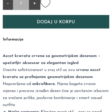
-
+
DODAJ U KORPU
Informacije
Ascot kravata crvena sa geometrijskim dezenom –
upečatljiv aksesoar za elegantan izgled
Unesite sofisticiranost u svoj stil uz ovu
crvenu ascot
kravatu sa prefinjenim geometrijskim dezenom
.
Napravljena od
mikrofibera.
Njena bogata crvena
nijansa i precizno izrađen dezen čine je savršenim izborom
za svečane prilike, poslovne kombinacije i smart casual
outfite.
🔹
Način vezivanja:
Klasičan ascot stil – nosi se ispod