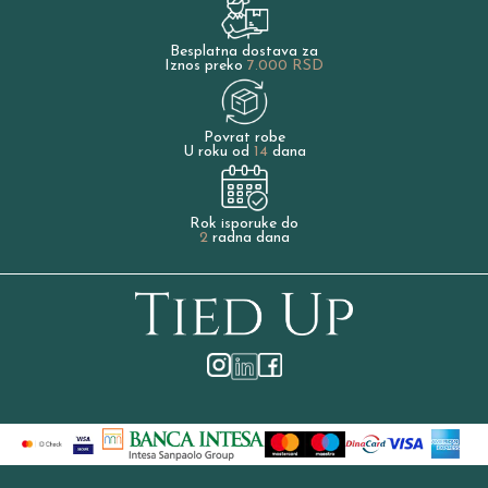
Besplatna dostava za
Iznos preko
7.000 RSD
Povrat robe
U roku od
14
dana
Rok isporuke do
2
radna dana