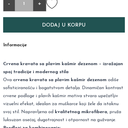
-
+
DODAJ U KORPU
Informacije
Crvena kravata sa plavim kašmir dezenom – izražajan
spoj tradicije i modernog stila
Ova
crvena kravata sa plavim kašmir dezenom
odiše
sofisticiranošću i bogatstvom detalja. Dinamičan kontrast
crvene podloge i plavih kašmir motiva stvara upečatljiv
vizuelni efekat, idealan za muškarce koji žele da istaknu
svoj stil. Napravljena od
kvalitetnog mikrofibera
, pruža
luksuzan osećaj, dugotrajnost i otpornost na gužvanje.
Predlozi za kombinovanje: