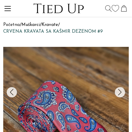
Početna
/
Muškarci
/
Kravate
/
CRVENA KRAVATA SA KAŠMIR DEZENOM #9