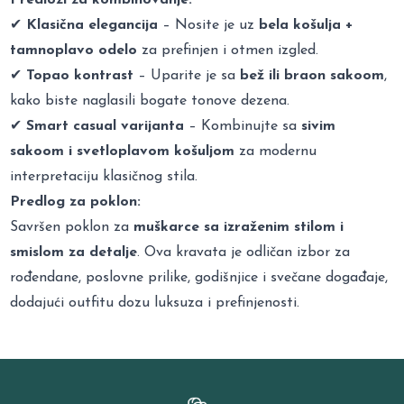
✔
Klasična elegancija
– Nosite je uz
bela košulja +
tamnoplavo odelo
za prefinjen i otmen izgled.
✔
Topao kontrast
– Uparite je sa
bež ili braon sakoom
,
kako biste naglasili bogate tonove dezena.
✔
Smart casual varijanta
– Kombinujte sa
sivim
sakoom i svetloplavom košuljom
za modernu
interpretaciju klasičnog stila.
Predlog za poklon:
Savršen poklon za
muškarce sa izraženim stilom i
smislom za detalje
. Ova kravata je odličan izbor za
rođendane, poslovne prilike, godišnjice i svečane događaje,
dodajući outfitu dozu luksuza i prefinjenosti.