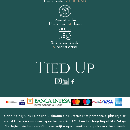
Iznos preko
7.000 RSD
Povrat robe
U roku od
14
dana
Rok isporuke do
2
radna dana
Cene na sajtu su iskazane u dinarima sa uračunatim porezom, a plaćanje se
vrši isključivo u dinarima. Isporuka se vrši SAMO na teritoriji Republike Srbije.
Nastojimo da budemo što precizniji u opisu proizvoda, prikazu slika i samih