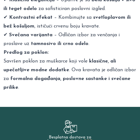
ili teget odelo
za sofisticiran poslovni izgled.
✔
Kontrastni efekat
– Kombinujte sa
svetloplavom ili
bež košuljom
, ističući crvenu boju kravate.
✔
Svečana varijanta
– Odličan izbor za venčanja i
proslave uz
tamnosivo ili crno odelo
.
Predlog za poklon:
Savršen poklon za muškarce koji vole
klasične, ali
upečatljive modne dodatke
. Ova kravata je odličan izbor
za
formalna događanja, poslovne sastanke i svečane
prilike
.
Besplatna dostava za