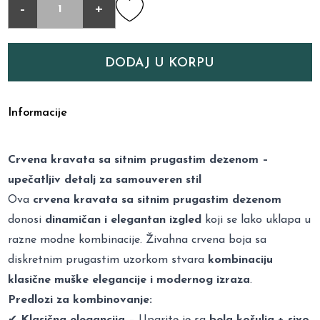
-
+
DODAJ U KORPU
Informacije
Crvena kravata sa sitnim prugastim dezenom –
upečatljiv detalj za samouveren stil
Ova
crvena kravata sa sitnim prugastim dezenom
donosi
dinamičan i elegantan izgled
koji se lako uklapa u
razne modne kombinacije. Živahna crvena boja sa
diskretnim prugastim uzorkom stvara
kombinaciju
klasične muške elegancije i modernog izraza
.
Predlozi za kombinovanje:
✔
Klasična elegancija
– Uparite je sa
bela košulja + sivo