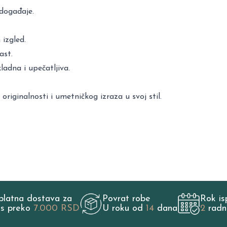
 događaje.
 izgled.
ast.
ladna i upečatljiva.
riginalnosti i umetničkog izraza u svoj stil.
platna dostava za
Povrat robe
Rok is
os preko
7.000 RSD
U roku od
14
dana
2
radn