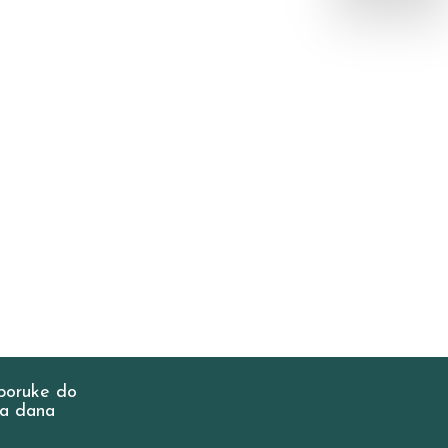
poruke do
a dana