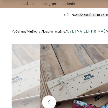
Facebook
-
Instagram
-
LinkedIn
POČETNA
MUŠKARCI
ŽENE
DECA
P
Početna
/
Muškarci
/
Leptir mašne
/
CVETNA LEPTIR MAŠN