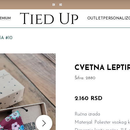
OUTLET
PERSONALIZ
REMIUM
A #10
CVETNA LEPTI
Šifra:
2880
2.160 RSD
Ručna izrada
Materijal: Poliester visokog k