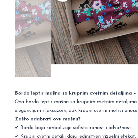
Bordo leptir mašna sa krupnim cvetnim detaljima – 
Ova bordo leptir mašna sa krupnim cvetnim detaljima don
elegancijom i luksuzom, dok krupni cvetni motivi unose
Zašto odabrati ovu mašnu?
✔ Bordo boja simbolizuje sofisticiranost i odvažnost.
✔ Krupni cvetni detalji daju jedinstven vizuelni efekat.