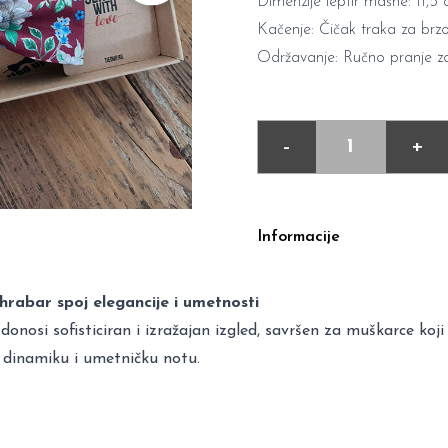
Dimenzije leptir mašne: 11,5
Kačenje: Čičak traka za brzo,
Održavanje: Ručno pranje za
-
+
Informacije
hrabar spoj elegancije i umetnosti
osi sofisticiran i izražajan izgled, savršen za muškarce koji 
 dinamiku i umetničku notu.