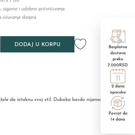
 cm x 7 cm
 sigurno i udobno pričvršćivanje.
 očuvanje dizajna
DODAJ U KORPU
Besplatna
dostava
preko
7.000RSD
2 dana
isporuka
žele da istaknu svoj stil. Duboka bordo nijansa odiše
Povrat do
14 dana