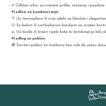
✔ Odličan izbor za svečane prilike, venčanja i posebne
Predlozi za kombinovanje:
👔 Uz tamnoplavo ili crno odelo za klasičan i elegantan
👕 Sa belom ili svetloplavom košuljom za izražen kontr
👞 Uz bordo ili braon cipele kako bi kombinacija bila sk
Predlog za poklon:
🎁 Savršen poklon za muškarce koji vole da unesu dozu o
Bes
Izn