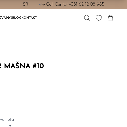
Call Centar:
+381 62 12 08 985
OVANO
BLOG
KONTAKT
R MAŠNA #10
valiteta