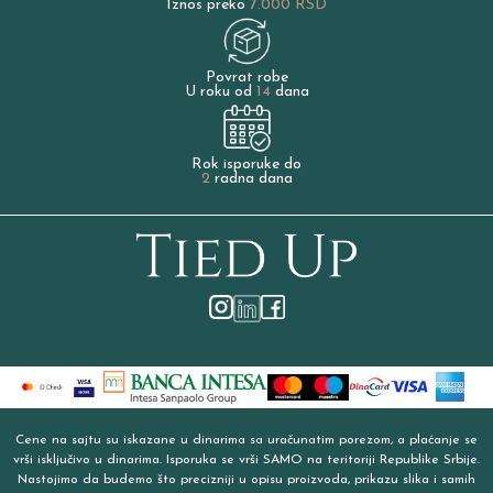
Iznos preko
7.000 RSD
Povrat robe
U roku od
14
dana
Rok isporuke do
2
radna dana
Cene na sajtu su iskazane u dinarima sa uračunatim porezom, a plaćanje se
vrši isključivo u dinarima. Isporuka se vrši SAMO na teritoriji Republike Srbije.
Nastojimo da budemo što precizniji u opisu proizvoda, prikazu slika i samih