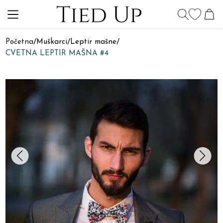
Početna
/
Muškarci
/
Leptir mašne
/
CVETNA LEPTIR MAŠNA #4