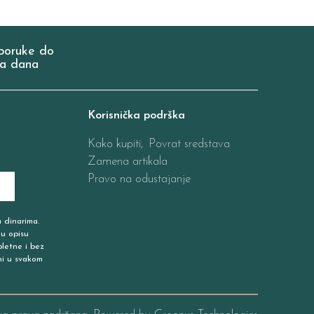
poruke do
a dana
Korisnička podrška
Kako kupiti,
Povrat sredstava
Zamena artikala
Pravo na odustajanje
u dinarima.
 u opisu
pletne i bez
ni u svakom