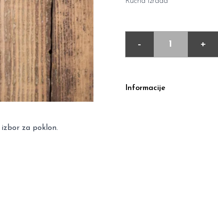
Ručna izrada
-
+
Informacije
 izbor za poklon.