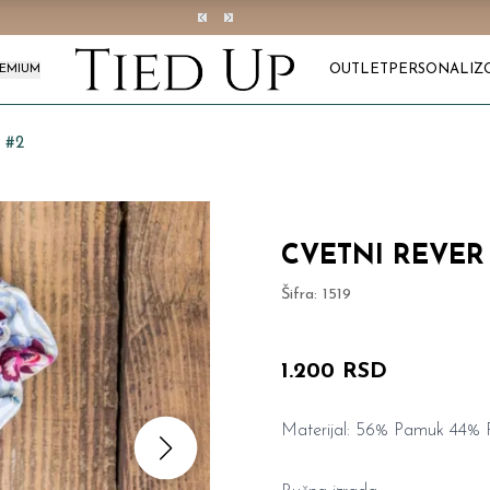
OUTLET
PERSONALIZ
REMIUM
 #2
CVETNI REVER 
Šifra:
1519
1.200 RSD
Materijal: 56% Pamuk 44% Po