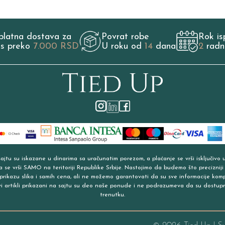
platna dostava za
Povrat robe
Rok is
os preko
7.000 RSD
U roku od
14
dana
2
radn
jtu su iskazane u dinarima sa uračunatim porezom, a plaćanje se vrši isključivo 
a se vrši SAMO na teritoriji Republike Srbije. Nastojimo da budemo što precizniji
prikazu slika i samih cena, ali ne možemo garantovati da su sve informacije kom
vi artikli prikazani na sajtu su deo naše ponude i ne podrazumeva da su dostup
trenutku.