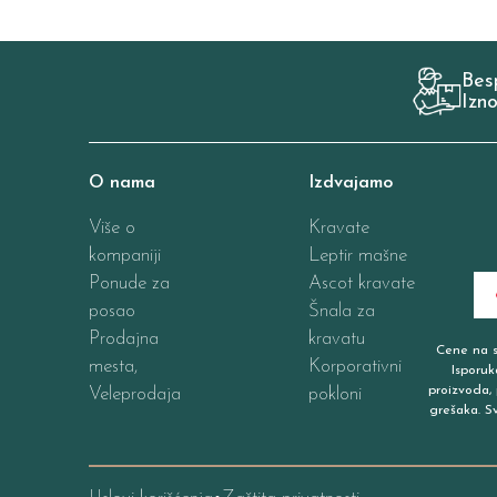
Bes
Izn
O nama
Izdvajamo
Više o
Kravate
kompaniji
Leptir mašne
Ponude za
Ascot kravate
posao
Šnala za
Prodajna
kravatu
Cene na sa
mesta,
Korporativni
Isporuk
proizvoda, 
Veleprodaja
pokloni
grešaka. S