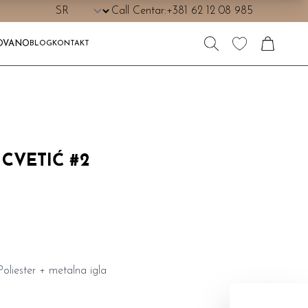
Call Centar:
+381 62 12 08 985
OVANO
BLOG
KONTAKT
CVETIĆ #2
liester + metalna igla