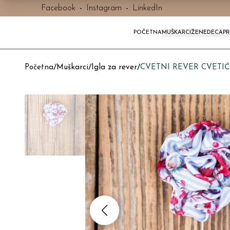
Facebook
-
Instagram
-
LinkedIn
POČETNA
MUŠKARCI
ŽENE
DECA
P
Početna
/
Muškarci
/
Igla za rever
/
CVETNI REVER CVETIĆ