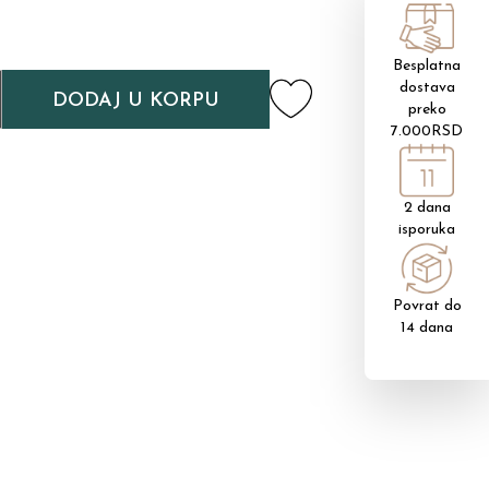
Besplatna
dostava
DODAJ U KORPU
preko
7.000RSD
2 dana
isporuka
Povrat do
14 dana