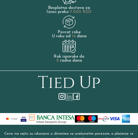
Besplatna dostava za
Iznos preko
7.000 RSD
Povrat robe
U roku od
14
dana
Rok isporuke do
2
radna dana
Cene na sajtu su iskazane u dinarima sa uračunatim porezom, a plaćanje se