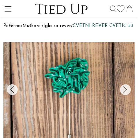
Početna
/
Muškarci
/
Igla za rever
/
CVETNI REVER CVETIĆ #3