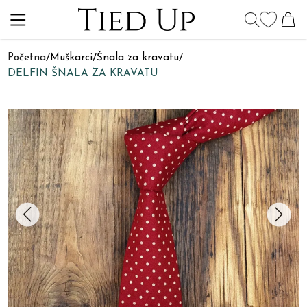
Početna
/
Muškarci
/
Šnala za kravatu
/
DELFIN ŠNALA ZA KRAVATU