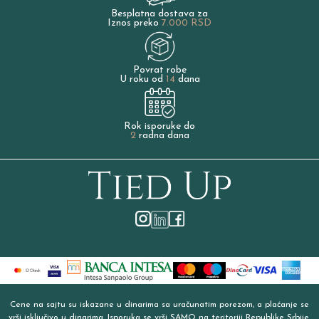
Besplatna dostava za
Iznos preko
7.000 RSD
Povrat robe
U roku od
14
dana
Rok isporuke do
2
radna dana
Cene na sajtu su iskazane u dinarima sa uračunatim porezom, a plaćanje se
vrši isključivo u dinarima. Isporuka se vrši SAMO na teritoriji Republike Srbije.